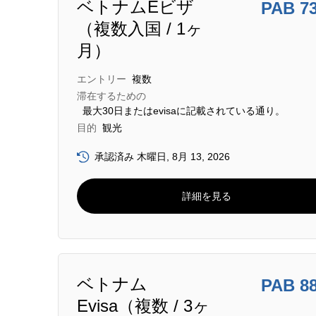
ベトナムEビザ
PAB 7
（複数入国 / 1ヶ
月）
エントリー
複数
滞在するための
最大30日またはevisaに記載されている通り。
目的
観光
承認済み 木曜日, 8月 13, 2026
詳細を見る
ベトナム
PAB 8
Evisa（複数 / 3ヶ