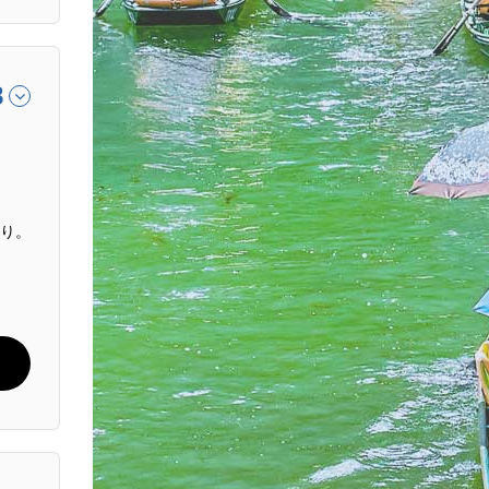
8
通り。