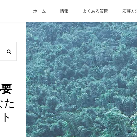
ホーム
情報
よくある質問
応募方
必要
なた
ート