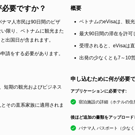
が必要ですか？
概要
ベトナムのeVisaは、
パナマ人市民は90日間のビザ
ない限り、ベトナムに観光また
最大90日間の滞在を許可
日と出国日が含まれます。
受理されると、eVisa
の申請をする必要があります。
出発の少なくとも7～10
申し込むために何が必要で
は、短期の観光およびビジネス
アプリケーションに必要です:
宿泊施設の詳細（ホテルの住所
人とその直系家族に適用されま
後ほど追加の書類をアップロード
パナマ人 パスポート（少なく