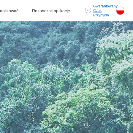
Gwarantowany
 aplikować
Rozpocznij aplikację
Czas
Przybycia