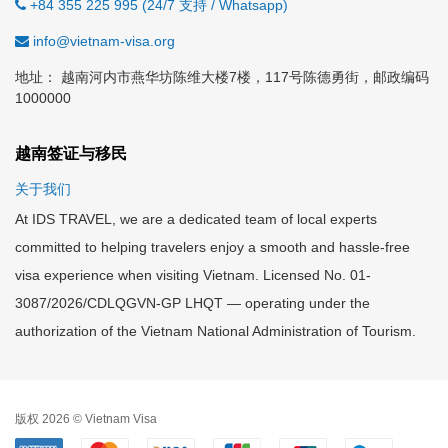
+84 355 225 995 (24/7 支持 / Whatsapp)
info@vietnam-visa.org
地址： 越南河内市燕华坊陈维大楼7楼，117号陈德勇街，邮政编码
1000000
越南签证与移民
关于我们
At IDS TRAVEL, we are a dedicated team of local experts
committed to helping travelers enjoy a smooth and hassle-free
visa experience when visiting Vietnam. Licensed No. 01-
3087/2026/CDLQGVN-GP LHQT — operating under the
authorization of the Vietnam National Administration of Tourism.
版权 2026 © Vietnam Visa