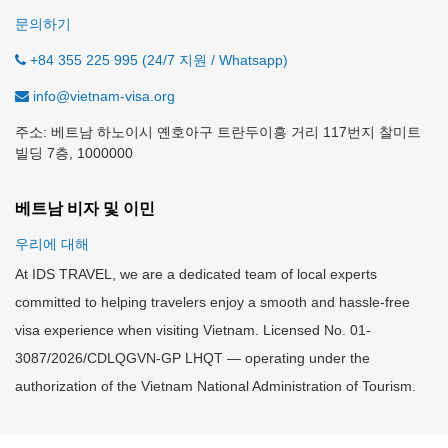
문의하기
+84 355 225 995 (24/7 지원 / Whatsapp)
info@vietnam-visa.org
주소: 베트남 하노이시 옌호아구 트란두이흥 거리 117번지 찰미트
빌딩 7층, 1000000
베트남 비자 및 이민
우리에 대해
At IDS TRAVEL, we are a dedicated team of local experts
committed to helping travelers enjoy a smooth and hassle-free
visa experience when visiting Vietnam. Licensed No. 01-
3087/2026/CDLQGVN-GP LHQT — operating under the
authorization of the Vietnam National Administration of Tourism.