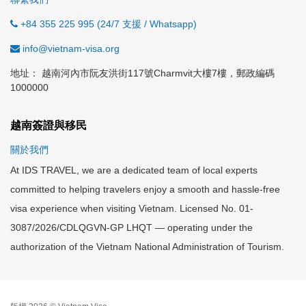
+84 355 225 995 (24/7 支援 / Whatsapp)
info@vietnam-visa.org
地址： 越南河內市阮友洪街117號Charmvit大樓7樓，郵政編碼
1000000
越南簽證與移民
關於我們
At IDS TRAVEL, we are a dedicated team of local experts
committed to helping travelers enjoy a smooth and hassle-free
visa experience when visiting Vietnam. Licensed No. 01-
3087/2026/CDLQGVN-GP LHQT — operating under the
authorization of the Vietnam National Administration of Tourism.