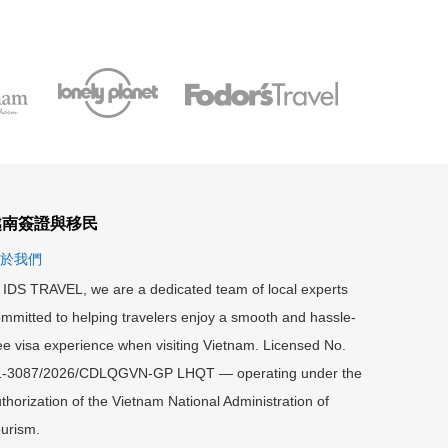
越南簽證與移民
於我們
 IDS TRAVEL, we are a dedicated team of local experts
mmitted to helping travelers enjoy a smooth and hassle-
ee visa experience when visiting Vietnam. Licensed No.
1-3087/2026/CDLQGVN-GP LHQT — operating under the
thorization of the Vietnam National Administration of
urism.