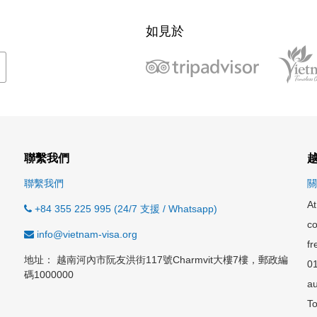
如見於
聯繫我們
聯繫我們
關
At
+84 355 225 995 (24/7 支援 / Whatsapp)
co
info@vietnam-visa.org
fr
地址： 越南河內市阮友洪街117號Charmvit大樓7樓，郵政編
0
碼1000000
au
To