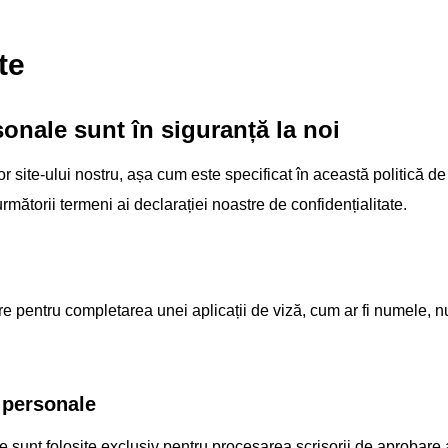
te
onale sunt în siguranță la noi
ilor site-ului nostru, așa cum este specificat în această politică d
mătorii termeni ai declarației noastre de confidențialitate.
pentru completarea unei aplicații de viză, cum ar fi numele, num
 personale
te sunt folosite exclusiv pentru procesarea scrisorii de aprobar