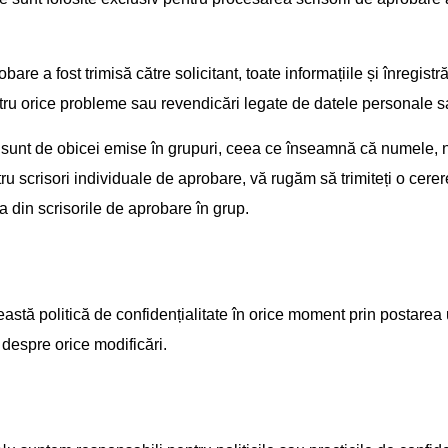
re a fost trimisă către solicitant, toate informațiile și înregistr
orice probleme sau revendicări legate de datele personale sau 
m sunt de obicei emise în grupuri, ceea ce înseamnă că numele,
ru scrisori individuale de aprobare, vă rugăm să trimiteți o cerer
 din scrisorile de aprobare în grup.
stă politică de confidențialitate în orice moment prin postarea 
 despre orice modificări.