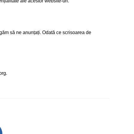
nțialitate ale acestor website-uri.
ugăm să ne anunțați. Odată ce scrisoarea de
org
.