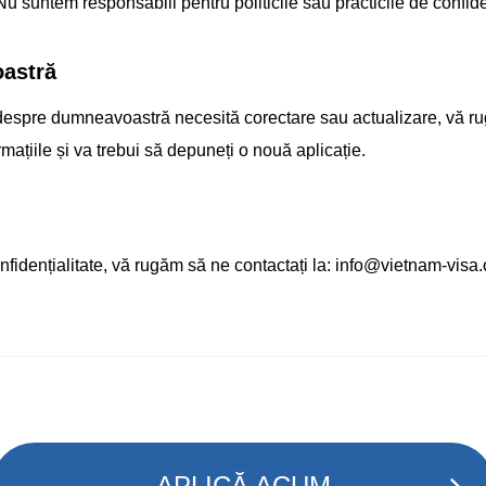
. Nu suntem responsabili pentru politicile sau practicile de confide
oastră
 despre dumneavoastră necesită corectare sau actualizare, vă r
mațiile și va trebui să depuneți o nouă aplicație.
nfidențialitate, vă rugăm să ne contactați la:
info@vietnam-visa.
APLICĂ ACUM