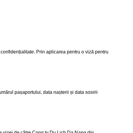
e confidențialitate. Prin aplicarea pentru o viză pentru
ărul pașaportului, data nașterii și data sosirii
e a vizei de către Cong ty Du Lich Da Nang din