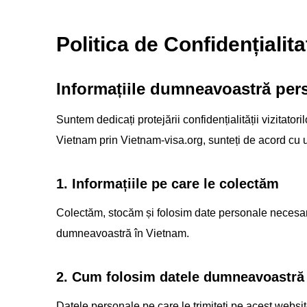
Politica de Confidențialita
Informațiile dumneavoastră pers
Suntem dedicați protejării confidențialității vizitator
Vietnam prin Vietnam-visa.org, sunteți de acord cu ur
1. Informațiile pe care le colectăm
Colectăm, stocăm și folosim date personale necesare 
dumneavoastră în Vietnam.
2. Cum folosim datele dumneavoastră
Datele personale pe care le trimiteți pe acest websi