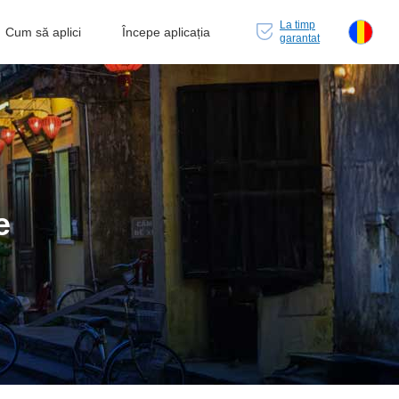
La timp
Cum să aplici
Începe aplicația
garantat
e