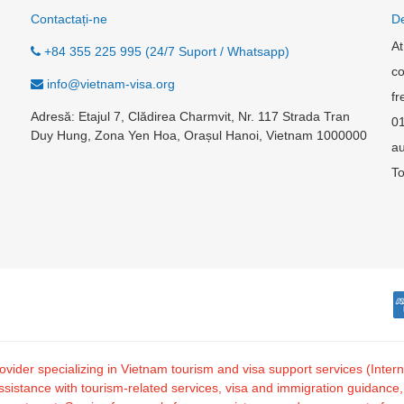
Contactați-ne
De
At
+84 355 225 995 (24/7 Suport / Whatsapp)
co
info@vietnam-visa.org
fr
Adresă: Etajul 7, Clădirea Charmvit, Nr. 117 Strada Tran
0
Duy Hung, Zona Yen Hoa, Orașul Hanoi, Vietnam 1000000
au
To
 provider specializing in Vietnam tourism and visa support services (I
tance with tourism-related services, visa and immigration guidance, and