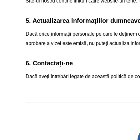
Site-ul nostru conține linkuri către website-uri terțe
5. Actualizarea informațiilor dumneav
Dacă orice informații personale pe care le deținem
aprobare a vizei este emisă, nu puteți actualiza infor
6. Contactați-ne
Dacă aveți întrebări legate de această politică de co