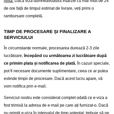
Notă:
Dacă viza dumneavoastră întârzie cu mai mult de 24
de ore față de timpul estimat de livrare, veți primi o
rambursare completă.
TIMP DE PROCESARE ȘI FINALIZARE A
SERVICIULUI
În circumstanțe normale, procesarea durează 2-3 zile
lucrătoare,
începând cu următoarea zi lucrătoare după
ce primim plata și notificarea de plată.
În cazuri speciale,
pot fi necesare documente suplimentare, ceea ce ar putea
extinde timpii de procesare. Dacă acest lucru apare, vă
vom notifica prin e-mail.
Serviciul nostru este considerat complet odată ce e-viza a
fost trimisă la adresa de e-mail pe care ați furnizat-o. Dacă
nu primiți e-viza în intervalul de timp așteptat, trebuie să ne