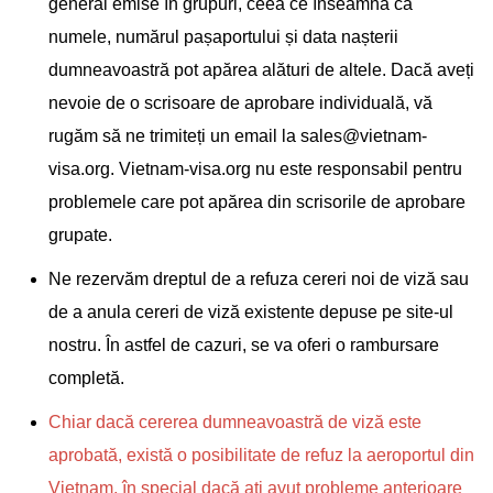
general emise în grupuri, ceea ce înseamnă că
numele, numărul pașaportului și data nașterii
dumneavoastră pot apărea alături de altele. Dacă aveți
nevoie de o scrisoare de aprobare individuală, vă
rugăm să ne trimiteți un email la
sales@vietnam-
visa.org
. Vietnam-visa.org nu este responsabil pentru
problemele care pot apărea din scrisorile de aprobare
grupate.
Ne rezervăm dreptul de a refuza cereri noi de viză sau
de a anula cereri de viză existente depuse pe site-ul
nostru. În astfel de cazuri, se va oferi o rambursare
completă.
Chiar dacă cererea dumneavoastră de viză este
aprobată, există o posibilitate de refuz la aeroportul din
Vietnam, în special dacă ați avut probleme anterioare