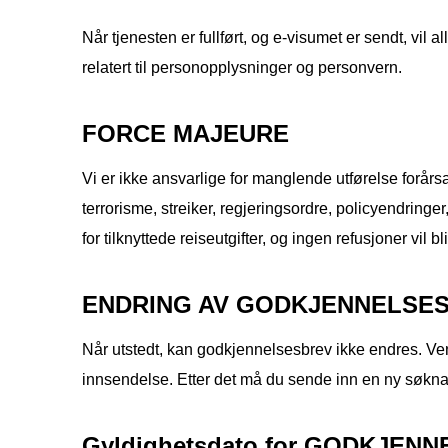
Når tjenesten er fullført, og e-visumet er sendt, vil 
relatert til personopplysninger og personvern.
FORCE MAJEURE
Vi er ikke ansvarlige for manglende utførelse forårsa
terrorisme, streiker, regjeringsordre, policyendringer
for tilknyttede reiseutgifter, og ingen refusjoner vil bli 
ENDRING AV GODKJENNELSE
Når utstedt, kan godkjennelsesbrev ikke endres. Ven
innsendelse. Etter det må du sende inn en ny søknad
Gyldighetsdato for GODKJEN