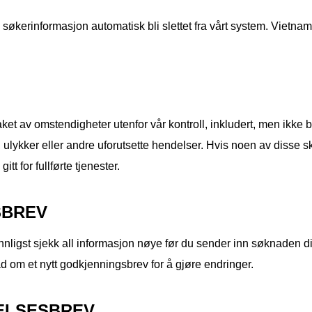
all søkerinformasjon automatisk bli slettet fra vårt system. Vietna
ket av omstendigheter utenfor vår kontroll, inkludert, men ikke be
, ulykker eller andre uforutsette hendelser. Hvis noen av disse skje
gitt for fullførte tjenester.
SBREV
nligst sjekk all informasjon nøye før du sender inn søknaden di
 om et nytt godkjenningsbrev for å gjøre endringer.
NELSESBREV