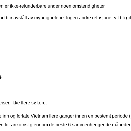
sen er ikke-refunderbare under noen omstendigheter.
 blir avslått av myndighetene. Ingen andre refusjoner vil bli git
g.
reiser, ikke flere søkere.
me inn og forlate Vietnam flere ganger innen en bestemt periode 
ra dagen for ankomst gjennom de neste 6 sammenhengende månede