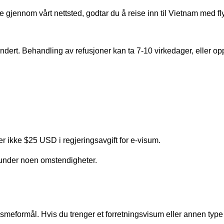
e gjennom vårt nettsted, godtar du å reise inn til Vietnam med fly.
efundert. Behandling av refusjoner kan ta 7-10 virkedager, eller opp
r ikke $25 USD i regjeringsavgift for e-visum.
 under noen omstendigheter.
smeformål. Hvis du trenger et forretningsvisum eller annen type v