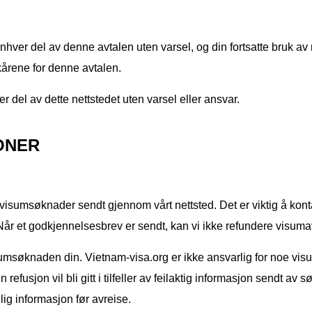
nhver del av denne avtalen uten varsel, og din fortsatte bruk av 
lkårene for denne avtalen.
er del av dette nettstedet uten varsel eller ansvar.
ONER
s visumsøknader sendt gjennom vårt nettsted. Det er viktig å ko
r et godkjennelsesbrev er sendt, kan vi ikke refundere visumav
søknaden din. Vietnam-visa.org er ikke ansvarlig for noe visum gi
efusjon vil bli gitt i tilfeller av feilaktig informasjon sendt av s
ig informasjon før avreise.