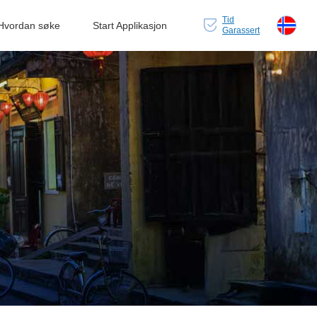
Tid
Hvordan søke
Start Applikasjon
Garassert