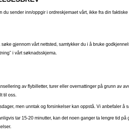
du sender inn/oppgir i ordreskjemaet vårt, ikke fra din faktiske
søke gjennom vårt nettsted, samtykker du i å bruke godkjennels
tning" i vårt søknadsskjema.
kansellering av flybilletter, turer eller overnattinger på grunn av
t til oss.
sdager, men unntak og forsinkelser kan oppstå. Vi anbefaler å s
igvis tar 15-20 minutter, kan det noen ganger ta lengre tid på 
elser.