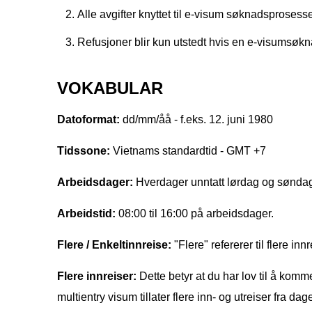
Alle avgifter knyttet til e-visum søknadsproses
Refusjoner blir kun utstedt hvis en e-visumsøknad
VOKABULAR
Datoformat:
dd/mm/åå - f.eks. 12. juni 1980
Tidssone:
Vietnams standardtid - GMT +7
Arbeidsdager:
Hverdager unntatt lørdag og sønda
Arbeidstid:
08:00 til 16:00 på arbeidsdager.
Flere / Enkeltinnreise:
"Flere" refererer til flere inn
Flere innreiser:
Dette betyr at du har lov til å kom
multientry visum tillater flere inn- og utreiser f