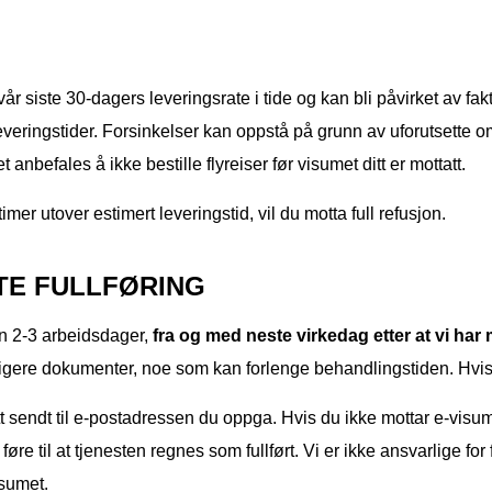
r siste 30-dagers leveringsrate i tide og kan bli påvirket av fakto
everingstider. Forsinkelser kan oppstå på grunn av uforutsette o
 anbefales å ikke bestille flyreiser før visumet ditt er mottatt.
mer utover estimert leveringstid, vil du motta full refusjon.
TE FULLFØRING
n 2-3 arbeidsdager,
fra og med neste virkedag etter at vi har 
ligere dokumenter, noe som kan forlenge behandlingstiden. Hvis de
itt sendt til e-postadressen du oppga. Hvis du ikke mottar e-vis
øre til at tjenesten regnes som fullført. Vi er ikke ansvarlige for
isumet.