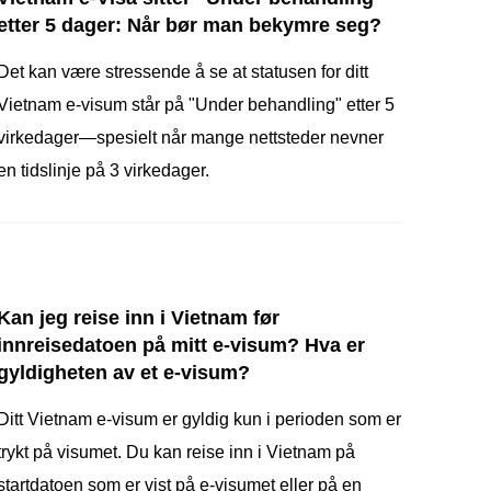
etter 5 dager: Når bør man bekymre seg?
Det kan være stressende å se at statusen for ditt
Vietnam e-visum står på "Under behandling" etter 5
virkedager—spesielt når mange nettsteder nevner
en tidslinje på 3 virkedager.
Kan jeg reise inn i Vietnam før
innreisedatoen på mitt e-visum? Hva er
gyldigheten av et e-visum?
Ditt Vietnam e-visum er gyldig kun i perioden som er
trykt på visumet. Du kan reise inn i Vietnam på
startdatoen som er vist på e-visumet eller på en