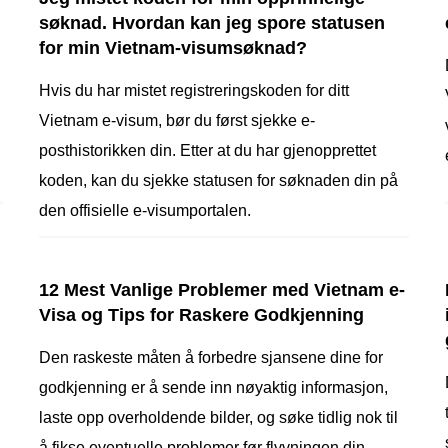
søknad. Hvordan kan jeg spore statusen
for min Vietnam-visumsøknad?
Hvis du har mistet registreringskoden for ditt
Vietnam e-visum, bør du først sjekke e-
posthistorikken din. Etter at du har gjenopprettet
koden, kan du sjekke statusen for søknaden din på
den offisielle e-visumportalen.
12 Mest Vanlige Problemer med Vietnam e-
Visa og Tips for Raskere Godkjenning
Den raskeste måten å forbedre sjansene dine for
godkjenning er å sende inn nøyaktig informasjon,
laste opp overholdende bilder, og søke tidlig nok til
å fikse eventuelle problemer før flyvningen din.