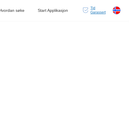
Tid
Hvordan søke
Start Applikasjon
Garassert