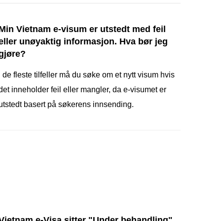
Min Vietnam e-visum er utstedt med feil
eller unøyaktig informasjon. Hva bør jeg
gjøre?
I de fleste tilfeller må du søke om et nytt visum hvis
det inneholder feil eller mangler, da e-visumet er
utstedt basert på søkerens innsending.
Vietnam e-Visa sitter "Under behandling"