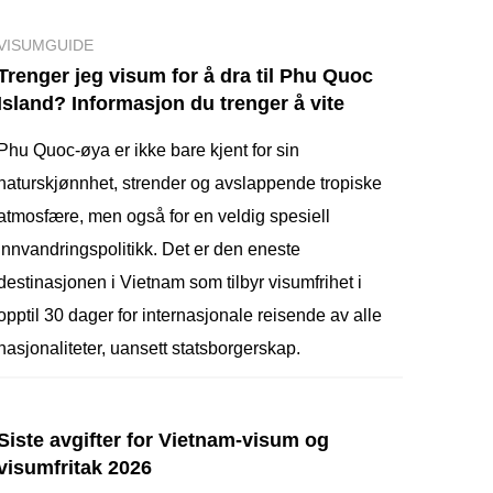
VISUMGUIDE
Trenger jeg visum for å dra til Phu Quoc
Island? Informasjon du trenger å vite
Phu Quoc-øya er ikke bare kjent for sin
naturskjønnhet, strender og avslappende tropiske
atmosfære, men også for en veldig spesiell
innvandringspolitikk. Det er den eneste
destinasjonen i Vietnam som tilbyr visumfrihet i
opptil 30 dager for internasjonale reisende av alle
nasjonaliteter, uansett statsborgerskap.
Siste avgifter for Vietnam-visum og
visumfritak 2026