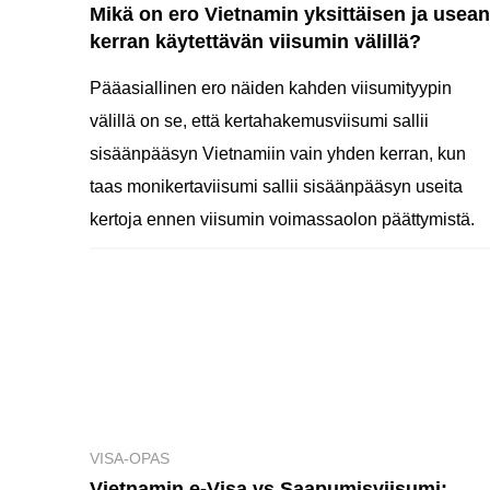
Mikä on ero Vietnamin yksittäisen ja usean
kerran käytettävän viisumin välillä?
Pääasiallinen ero näiden kahden viisumityypin
välillä on se, että kertahakemusviisumi sallii
sisäänpääsyn Vietnamiin vain yhden kerran, kun
taas monikertaviisumi sallii sisäänpääsyn useita
kertoja ennen viisumin voimassaolon päättymistä.
VISA-OPAS
Vietnamin e-Visa vs Saapumisviisumi: