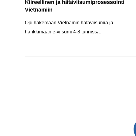
Kiireellinen ja hätäviisumiprosessointi
Vietnamiin
Opi hakemaan Vietnamin hätäviisumia ja
hankkimaan e-viisumi 4-8 tunnissa.