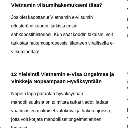
Vietnamin viisumihakemukseni tilaa?
Jos olet kadottanut Vietnamin e-viisumin
rekisteröintikoodin, tarkista ensin
sähköpostihistoriasi. Kun saat koodin takaisin, voit
tarkistaa hakemusprosessisi tilanteen virallisella e-
viisumiportaali.
12 Yleisintä Vietnamin e-Visa Ongelmaa ja
Vinkkejä Nopeampaan Hyväksyntään
Nopein tapa parantaa hyväksynnän
mahdollisuuksia on toimittaa tarkat tiedot, ladata
vaatimusten mukaiset valokuvat ja hakea ajoissa,
jotta voit korjata mahdolliset ongelmat ennen
a
lentoasi.