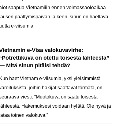
aiot saapua Vietnamiiin ennen voimassaoloaikaa
tai sen päättymispäivän jälkeen, sinun on haettava
uutta e-viisumia.
Vietnamin e-Visa valokuvavirhe:
“Potrettikuva on otettu toisesta lähteestä”
— Mitä sinun pitäisi tehdä?
Kun haet Vietnam e-viisumia, yksi yleisimmistä
varoituksista, joihin hakijat saattavat törmätä, on
seuraava viesti: “Muotokuva on saatu toisesta
lähteestä. Hakemuksesi voidaan hylätä. Ole hyvä ja
lataa toinen valokuva.”