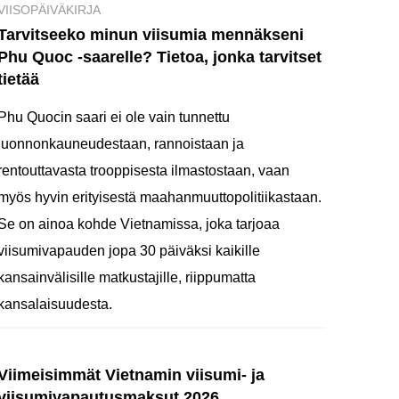
VIISOPÄIVÄKIRJA
Tarvitseeko minun viisumia mennäkseni
Phu Quoc -saarelle? Tietoa, jonka tarvitset
tietää
Phu Quocin saari ei ole vain tunnettu
luonnonkauneudestaan, rannoistaan ja
rentouttavasta trooppisesta ilmastostaan, vaan
myös hyvin erityisestä maahanmuuttopolitiikastaan.
Se on ainoa kohde Vietnamissa, joka tarjoaa
viisumivapauden jopa 30 päiväksi kaikille
kansainvälisille matkustajille, riippumatta
kansalaisuudesta.
Viimeisimmät Vietnamin viisumi- ja
viisumivapautusmaksut 2026