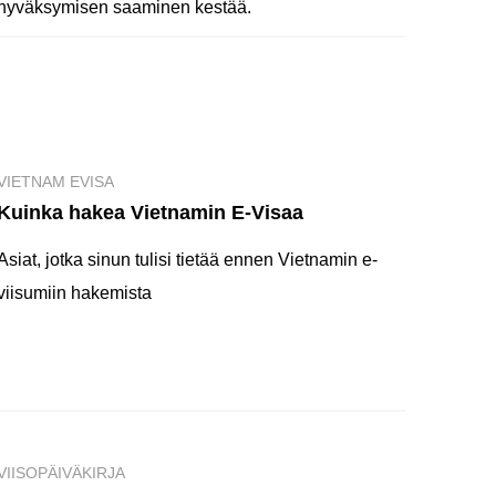
hyväksymisen saaminen kestää.
VIETNAM EVISA
Kuinka hakea Vietnamin E-Visaa
Asiat, jotka sinun tulisi tietää ennen Vietnamin e-
viisumiin hakemista
VIISOPÄIVÄKIRJA