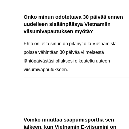
Onko minun odotettava 30 päivää ennen
uudelleen sisäänpääsyä Vietnamiin
viisumivapautuksen myötä?
Ehto on, että sinun on pitänyt olla Vietnamista
poissa vähintään 30 päivää viimeisestä
lähtöpäivästäsi ollaksesi oikeutettu uuteen
viisumivapautukseen.
Voinko muuttaa saapumisporttia sen
jälkeen, kun Vietnamin E-viisumini on