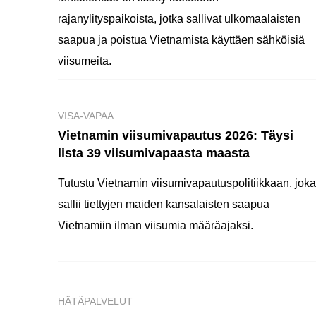
rajanylityspaikoista, jotka sallivat ulkomaalaisten
saapua ja poistua Vietnamista käyttäen sähköisiä
viisumeita.
VISA-VAPAA
Vietnamin viisumivapautus 2026: Täysi
lista 39 viisumivapaasta maasta
Tutustu Vietnamin viisumivapautuspolitiikkaan, joka
sallii tiettyjen maiden kansalaisten saapua
Vietnamiin ilman viisumia määräajaksi.
HÄTÄPALVELUT