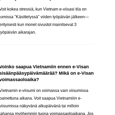
Voit kokea stressiä, kun Vietnam e-viisasi tila on
jumissa "Käsittelyssä" viiden työpäivän jälkeen—
erityisesti kun monet sivustot mainitsevat 3
työpäivän aikarajan.
Voinko saapua Vietnamiin ennen e-Visan
sisäänpääsypäivämäärää? Mikä on e-Visan
voimassaoloaika?
Vietnamin e-viisumi on voimassa vain viisumissa
painettuna aikana. Voit saapua Vietnamiiin e-
viisumissa näkyvänä alkupäivänä tai milloin
tahansa myöhemmin tuona voimassaoloaikana. Jos