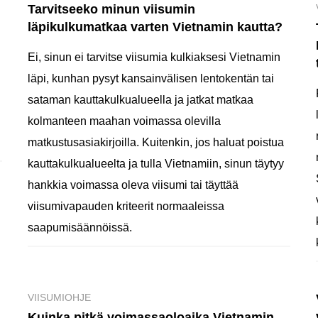
Tarvitseeko minun viisumin
läpikulkumatkaa varten Vietnamin kautta?
Ei, sinun ei tarvitse viisumia kulkiaksesi Vietnamin
läpi, kunhan pysyt kansainvälisen lentokentän tai
sataman kauttakulkualueella ja jatkat matkaa
kolmanteen maahan voimassa olevilla
matkustusasiakirjoilla. Kuitenkin, jos haluat poistua
kauttakulkualueelta ja tulla Vietnamiin, sinun täytyy
hankkia voimassa oleva viisumi tai täyttää
viisumivapauden kriteerit normaaleissa
saapumisäännöissä.
VIISUMIOHJE
Kuinka pitkä voimassaoloaika Vietnamin