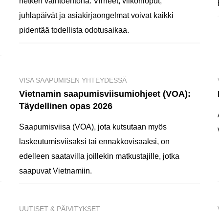
hetken vaihtoehtona. Virheet, viikonloput,
juhlapäivät ja asiakirjaongelmat voivat kaikki
pidentää todellista odotusaikaa.
VISA SAAPUMISEN YHTEYDESSÄ
Vietnamin saapumisviisumiohjeet (VOA):
Täydellinen opas 2026
Saapumisviisa (VOA), jota kutsutaan myös
laskeutumisviisaksi tai ennakkovisaaksi, on
edelleen saatavilla joillekin matkustajille, jotka
saapuvat Vietnamiin.
UUTISET & PÄIVITYKSET