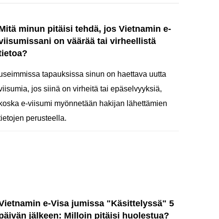
Mitä minun pitäisi tehdä, jos Vietnamin e-
viisumissani on väärää tai virheellistä
tietoa?
useimmissa tapauksissa sinun on haettava uutta
viisumia, jos siinä on virheitä tai epäselvyyksiä,
koska e-viisumi myönnetään hakijan lähettämien
tietojen perusteella.
Vietnamin e-Visa jumissa "Käsittelyssä" 5
päivän jälkeen: Milloin pitäisi huolestua?