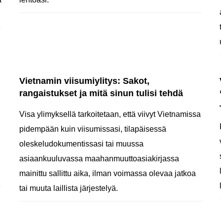
Vietnamin viisumiylitys: Sakot,
rangaistukset ja mitä sinun tulisi tehdä
Visa ylimyksellä tarkoitetaan, että viivyt Vietnamissa
pidempään kuin viisumissasi, tilapäisessä
oleskeludokumentissasi tai muussa
asiaankuuluvassa maahanmuuttoasiakirjassa
mainittu sallittu aika, ilman voimassa olevaa jatkoa
tai muuta laillista järjestelyä.