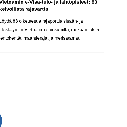
Vietnamin e-Visa-tulo- ja lähtöpisteet: 83
kelvollista rajavartta
Löydä 83 oikeutettua rajaporttia sisään- ja
uloskäyntiin Vietnamin e-viisumilla, mukaan lukien
lentokentät, maantierajat ja merisatamat.