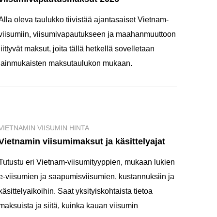
Alla oleva taulukko tiivistää ajantasaiset Vietnam-
viisumiin, viisumivapautukseen ja maahanmuuttoon
liittyvät maksut, joita tällä hetkellä sovelletaan
lainmukaisten maksutaulukon mukaan.
VIETNAMIN VIISUMIN HINTA
Vietnamin viisumimaksut ja käsittelyajat
Tutustu eri Vietnam-viisumityyppien, mukaan lukien
e-viisumien ja saapumisviisumien, kustannuksiin ja
käsittelyaikoihin. Saat yksityiskohtaista tietoa
maksuista ja siitä, kuinka kauan viisumin