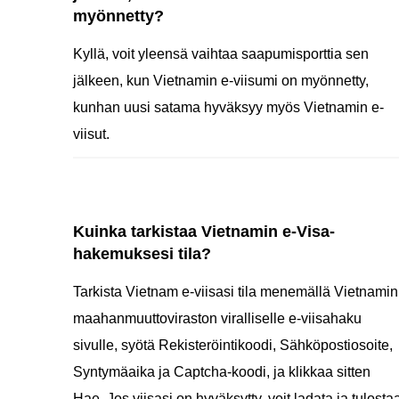
myönnetty?
Kyllä, voit yleensä vaihtaa saapumisporttia sen
jälkeen, kun Vietnamin e-viisumi on myönnetty,
kunhan uusi satama hyväksyy myös Vietnamin e-
viisut.
Kuinka tarkistaa Vietnamin e-Visa-
hakemuksesi tila?
Tarkista Vietnam e-viisasi tila menemällä Vietnamin
maahanmuuttoviraston viralliselle e-viisahaku
sivulle, syötä Rekisteröintikoodi, Sähköpostiosoite,
Syntymäaika ja Captcha-koodi, ja klikkaa sitten
Hae. Jos viisasi on hyväksytty, voit ladata ja tulosta