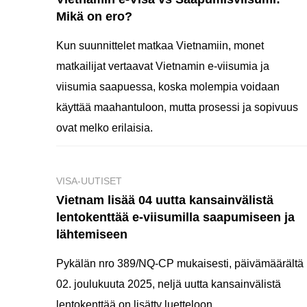
Mikä on ero?
Kun suunnittelet matkaa Vietnamiin, monet
matkailijat vertaavat Vietnamin e-viisumia ja
viisumia saapuessa, koska molempia voidaan
käyttää maahantuloon, mutta prosessi ja sopivuus
ovat melko erilaisia.
VISA-UUTISET
Vietnam lisää 04 uutta kansainvälistä
lentokenttää e-viisumilla saapumiseen ja
lähtemiseen
Pykälän nro 389/NQ-CP mukaisesti, päivämäärältä
02. joulukuuta 2025, neljä uutta kansainvälistä
lentokenttää on lisätty luetteloon