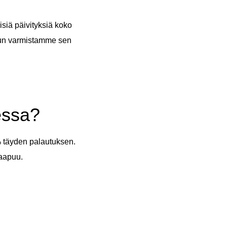
siä päivityksiä koko
 kun varmistamme sen
essa?
 täyden palautuksen.
saapuu.