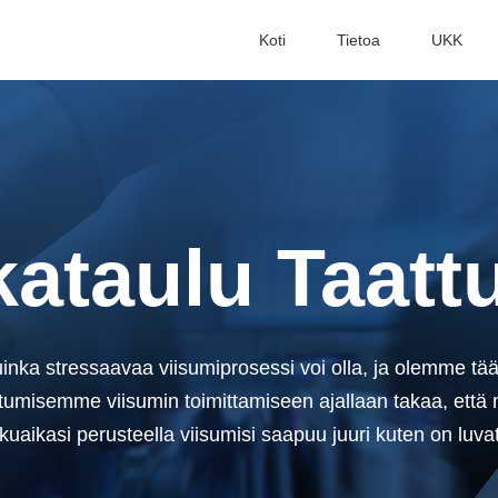
Koti
Tietoa
UKK
kataulu Taatt
ka stressaavaa viisumiprosessi voi olla, ja olemme tä
utumisemme viisumin toimittamiseen ajallaan takaa, että 
kuaikasi perusteella viisumisi saapuu juuri kuten on luvat