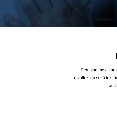
Perustamme aikaraja
oivalluksiin sekä tekij
autt