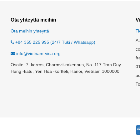
Ota yhteyttä meihin
V
Ota meihin yhteyttä
Ti
At
+84 355 225 995 (24/7 Tuki / Whatsapp)
co
info@vietnam-visa.org
fr
Osoite: 7. kerros, Charmvit-rakennus, No. 117 Tran Duy
0
Hung -katu, Yen Hoa -kortteli, Hanoi, Vietnam 1000000
au
To