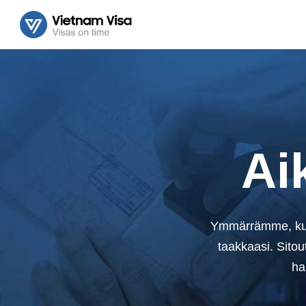
Ai
Ymmärrämme, kuin
taakkaasi. Sito
ha