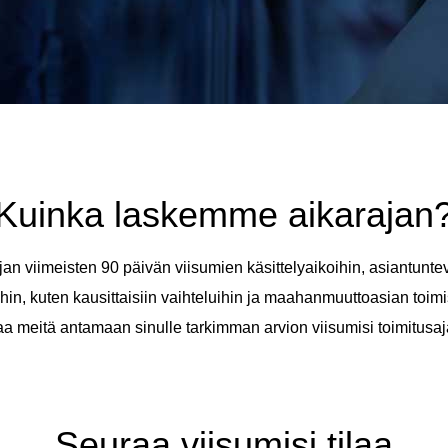
Kuinka laskemme aikarajan
n viimeisten 90 päivän viisumien käsittelyaikoihin, asiantunt
öihin, kuten kausittaisiin vaihteluihin ja maahanmuuttoasian toi
aa meitä antamaan sinulle tarkimman arvion viisumisi toimitusaj
Seuraa viisumisi tilaa