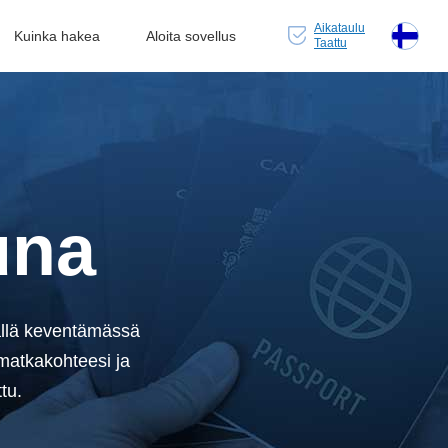
Aikataulu
Kuinka hakea
Aloita sovellus
Taattu
una
ällä keventämässä
matkakohteesi ja
tu.