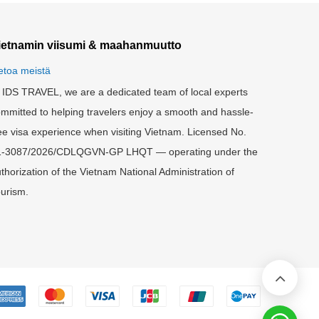
ietnamin viisumi & maahanmuutto
etoa meistä
 IDS TRAVEL, we are a dedicated team of local experts
mmitted to helping travelers enjoy a smooth and hassle-
ee visa experience when visiting Vietnam. Licensed No.
1-3087/2026/CDLQGVN-GP LHQT — operating under the
thorization of the Vietnam National Administration of
urism.