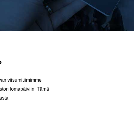
?
evan viisumitiimimme
miston lomapäiviin. Tämä
asta.