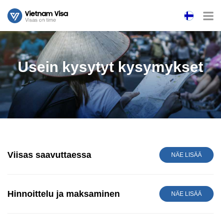
Usein kysytyt kysymykset
Viisas saavuttaessa
NÄE LISÄÄ
Hinnoittelu ja maksaminen
NÄE LISÄÄ