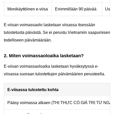
Monikäyttöinen e-viisa
Enimmillään 90 päivää
Usea
E-viisan voimassaolo lasketaan viisassa itsessään
tulostetusta päivästä. Se ei perustu Vietnamiin saapumisen
todelliseen päivämäärään.
2. Miten voimassaoloaika lasketaan?
E-viisan voimassaoloaika lasketaan hyväksytyssä e-
viisassa suoraan tulostettujen päivämäärien perusteella.
E-viisassa tulostettu kohta
Pääsy voimassa alkaen (THỊ THỰC CÓ GIÁ TRỊ TỪ NGÀ