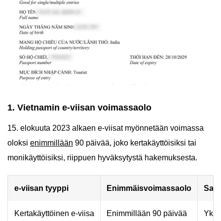
1. Vietnamin e-viisan voimassaolo
15. elokuuta 2023 alkaen e-viisat myönnetään voimassa
oloksi
enimmillään
90 päivää, joko kertakäyttöisiksi tai
monikäyttöisiksi, riippuen hyväksytystä hakemuksesta.
e-viisan tyyppi
Enimmäisvoimassaolo
Saap
Kertakäyttöinen e-viisa
Enimmillään 90 päivää
Yksi