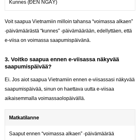
Kunnes (ĐẾN NGÀY)
Voit saapua Vietnamiin milloin tahansa “voimassa alkaen”
-päivämäärästä “kunnes” -päivämäärään, edellyttäen, että
e-viisa on voimassa saapumispäivänä.
3. Voitko saapua ennen e-viisassa näkyvää
saapumispäivää?
Ei. Jos aiot saapua Vietnamiin ennen e-viisassasi näkyvää
saapumispäivää, sinun on haettava uutta e-viisaa
aikaisemmalla voimassaolopäivällä.
Matkatilanne
Saaput ennen “voimassa alkaen” -päivämäärää