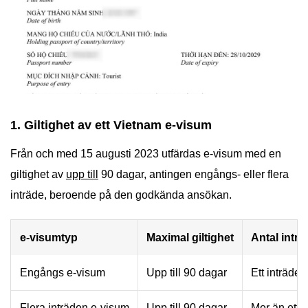
1. Giltighet av ett Vietnam e-visum
Från och med 15 augusti 2023 utfärdas e-visum med en
giltighet av
upp till
90 dagar, antingen engångs- eller flera
inträde, beroende på den godkända ansökan.
e-visumtyp
Maximal giltighet
Antal intr
Engångs e-visum
Upp till 90 dagar
Ett inträde
Flera inträden e-visum
Upp till 90 dagar
Mer än ett 