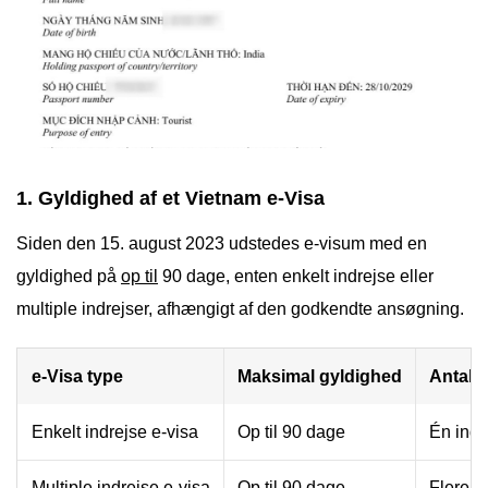
1. Gyldighed af et Vietnam e-Visa
Siden den 15. august 2023 udstedes e-visum med en
gyldighed på
op til
90 dage, enten enkelt indrejse eller
multiple indrejser, afhængigt af den godkendte ansøgning.
e-Visa type
Maksimal gyldighed
Antal i
Enkelt indrejse e-visa
Op til 90 dage
Én indr
Multiple indrejse e-visa
Op til 90 dage
Flere i