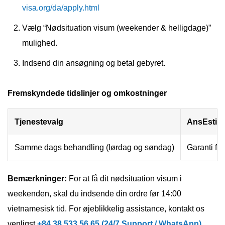
visa.org/da/apply.html
Vælg “Nødsituation visum (weekender & helligdage)”
mulighed.
Indsend din ansøgning og betal gebyret.
Fremskyndede tidslinjer og omkostninger
Tjenestevalg
AnsEstima
Samme dags behandling (lørdag og søndag)
Garanti fo
Bemærkninger:
For at få dit nødsituation visum i
weekenden, skal du indsende din ordre før 14:00
vietnamesisk tid. For øjeblikkelig assistance, kontakt os
venligst
+84 38 533 56 65 (24/7 Support / WhatsApp)
.