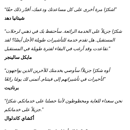
“شكرًا مرة أخرى على كل مساعدتك ودعمك، أقدّر ذلك حقًا!”
شيتانيا دهد
“شكرًا جزيلاً على الخدمة الرائعة. سأحتفظ بك في ذهني لرحلات
المستقبل. هل تقدم خدمة للتأشيرات طويلة الأجل أيضًا؟ لقد
تقاعدت وقد أرغب في البقاء لفترة طويلة في المستقبل.”
مايكل سالينجر
“أوه شكرًا جزيلاً! سأوصي بخدمتك للآخرين الذين يواجهون
تأخيرات في تأشيراتهم إلى فيتنام. أتمنى لك يومًا رائعًا!”
برناديت
“نحن سعداء للغاية ومحظوظون لأننا حصلنا على خدماتكم. شكرًا
جزيلاً على خدماتكم.”
أكشاي كاندلوال