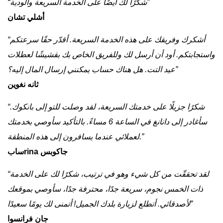
“شكرًا لك أيضًا على الخدمة السريعة والودية”
أشلي تشان
“أشكرك وفريقك على هذه الخدمة السريعة. أقدّر حقًا سرعتكم
واستجابتكم. أود أن أرسل لك وللفريق الخاص بك بقشيشًا لعطلات
عيد التت. هل هناك حساب يمكنني إرسال المال إليه؟”
ثانه نغوين
“شكرًا جزيلًا على خدمتك السريعة، لقد وصلت للتو إلى بانكوك.
سأغادر إلى دانانغ في الساعة 6 مساءً. بالتأكيد سأوصي بخدمتك
لعملائي عندما يسافرون إلى هذه المنطقة.”
سابrina جاكوبس
“لقد تحققّت من كل شيء وهو في ترتيب، شكرًا لك على الخدمة
ذات الخمس نجوم، سريعة جدًا، محترفة جدًا، سأوصي بموقعك
لأصدقائي. أتطلع لزيارة بلدك الجميل! أتمنى لك يومًا سعيدًا”
جان فرانسوا