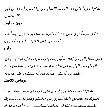
“شكرًا جزيلاً على هذه الخدمة!!! سأوصي بها لجميع أصدقائي غير
المنظمين”
جون جرايمز
“شكرًا مرة أخرى على خدماتك الرائعة. سأخبر الآخرين وسأضع
مرجعي على الإنترنت ليراها الآخرون.”
مارج
“عمل ممتاز!! يرجى إعلامنا أين يمكن ترك مراجعة إيجابية! يبدو أن
المعلومات الواردة في التأشيرة صحيحة. تم ترك العنوان حيث
نقيم فارغًا لكني متأكد من أنه سيكون على ما يرام.”
توماس كلافيك
“شكرًا لكم جميعًا مرة أخرى على خدمتكم الاستثنائية... من
المؤكد أنه يستحق دائمًا المرور من خلالكم ومعرفة أن تأشيرتك
مكتملة ومعتمدة دائمًا في الوقت المناسب... مرة أخرى، أبارك