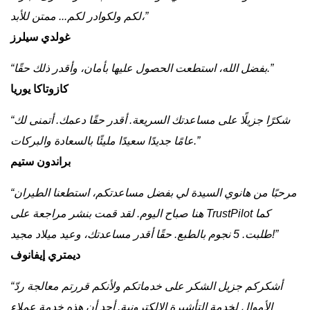
لكم ولكوادر لكم... ممتن للأبد،”
غولدي سيلرز
“بفضل الله، استطعت الحصول عليها بأمان، وأقدر ذلك حقًا.”
كازوتاكا يوريا
“شكرًا جزيلًا على مساعدتك السريعة. أقدر حقًا دعمك. أتمنى لك
عامًا جديدًا سعيدًا مليئًا بالسعادة والبركات.”
براندون ستيم
“مرحبًا من هانوي السيدة لي بفضل مساعدتكم، استطعنا الطيران
هنا صباح اليوم. لقد قمت بنشر مراجعة على TrustPilot كما
طلبت. 5 نجوم بالطبع. حقًا أقدر مساعدتك، وعيد ميلاد مجيد!”
ديمتري إيفانوف
“أشكركم جزيل الشكر على خدماتكم ولأنكم قررتم معالجة ردّ
الأموال لخدمة التأشيرة الإلكترونية. أجد أن هذه خدمة عملاء