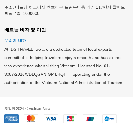
주소: 베트남 하노이시 옌호아구 트란두이흥 거리 117번지 찰미트
빌딩 7층, 1000000
베트남 비자 및 이민
우리에 대해
At IDS TRAVEL, we are a dedicated team of local experts
committed to helping travelers enjoy a smooth and hassle-free
visa experience when visiting Vietnam. Licensed No. 01-
3087/2026/CDLQGVN-GP LHQT — operating under the
authorization of the Vietnam National Administration of Tourism.
저작권 2026 © Vietnam Visa