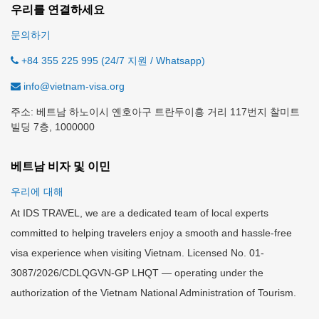
우리를 연결하세요
문의하기
+84 355 225 995 (24/7 지원 / Whatsapp)
info@vietnam-visa.org
주소: 베트남 하노이시 옌호아구 트란두이흥 거리 117번지 찰미트
빌딩 7층, 1000000
베트남 비자 및 이민
우리에 대해
At IDS TRAVEL, we are a dedicated team of local experts
committed to helping travelers enjoy a smooth and hassle-free
visa experience when visiting Vietnam. Licensed No. 01-
3087/2026/CDLQGVN-GP LHQT — operating under the
authorization of the Vietnam National Administration of Tourism.