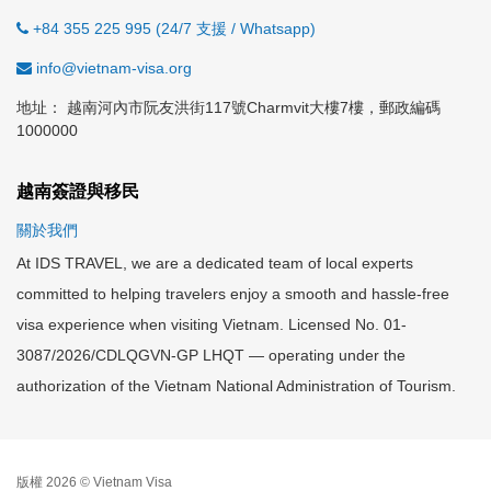
+84 355 225 995 (24/7 支援 / Whatsapp)
info@vietnam-visa.org
地址： 越南河內市阮友洪街117號Charmvit大樓7樓，郵政編碼
1000000
越南簽證與移民
關於我們
At IDS TRAVEL, we are a dedicated team of local experts
committed to helping travelers enjoy a smooth and hassle-free
visa experience when visiting Vietnam. Licensed No. 01-
3087/2026/CDLQGVN-GP LHQT — operating under the
authorization of the Vietnam National Administration of Tourism.
版權 2026 © Vietnam Visa