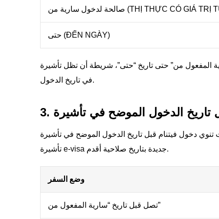
ارية من (THỊ THỰC CÓ GIÁ TRỊ TỪ NGÀY)
حتى (ĐẾN NGÀY)
فعول من” حتى تاريخ “حتى”، شريطة أن تظل تأشيرة e-visa سارية
في تاريخ الدخول.
ي دخول فيتنام قبل تاريخ الدخول الموضح في تأشيرة e-visa الخاصة بك، يجب عليك التقدم للحصول على
تأشيرة e-visa جديدة بتاريخ صلاحية أقدم.
وضع السفر
تصل قبل تاريخ “سارية المفعول من”