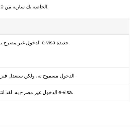
إذا كانت تأشيرة e-visa الخاصة بك سارية من 10 يونيو 2026 حتى 7 سبتمبر 2026:
الدخول غير مصرح به. تحتاج إلى تأشيرة e-visa جديدة.
الدخول مسموح به، ولكن ستعدل فترة الصلاحية المتبقية.
الدخول غير مصرح به. لقد انتهت صلاحية تأشيرة e-visa.