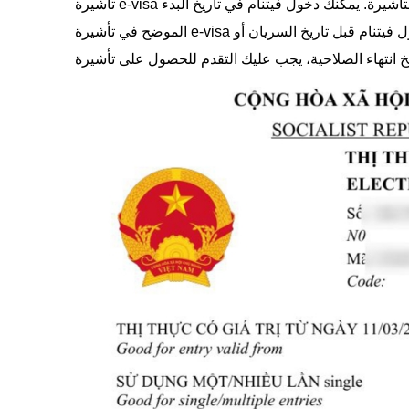
تأشيرة e-visa الخاصة بك لفيتنام سارية فقط خلال الفترة المطبوعة على التأشيرة. يمكنك دخول فيتنام في تاريخ البدء
الموضح في تأشيرة e-visa أو في أي تاريخ لاحق ضمن تلك الفترة السارية. إذا كنت تنوي دخول فيتنام قبل تاريخ السريان أو