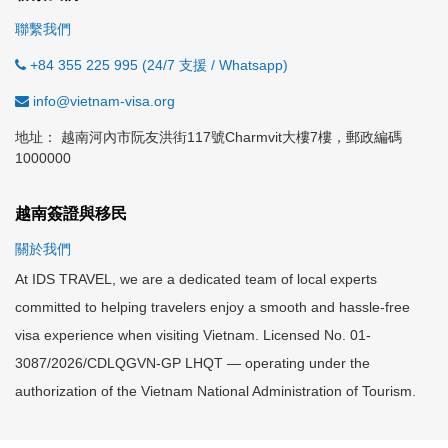
聯繫我們
+84 355 225 995 (24/7 支援 / Whatsapp)
info@vietnam-visa.org
地址： 越南河內市阮友洪街117號Charmvit大樓7樓，郵政編碼
1000000
越南簽證與移民
關於我們
At IDS TRAVEL, we are a dedicated team of local experts
committed to helping travelers enjoy a smooth and hassle-free
visa experience when visiting Vietnam. Licensed No. 01-
3087/2026/CDLQGVN-GP LHQT — operating under the
authorization of the Vietnam National Administration of Tourism.