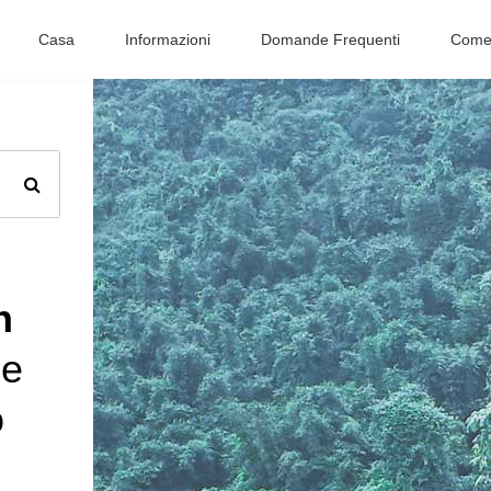
Casa
Informazioni
Domande Frequenti
Come 
n
e
o