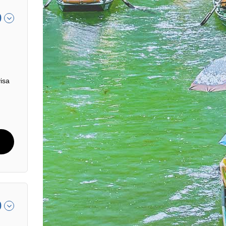
0
isa
0