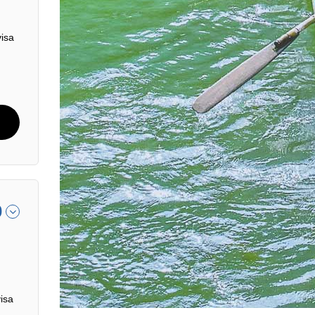
visa
0
isa