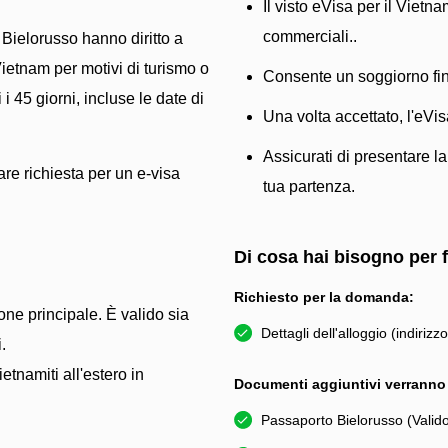
Il visto eVisa per il Vietna
commerciali..
i Bielorusso hanno diritto a
Vietnam per motivi di turismo o
Consente un soggiorno fin
i 45 giorni, incluse le date di
Una volta accettato, l'eVis
Assicurati di presentare l
are richiesta per un e-visa
tua partenza.
Di cosa hai bisogno per
Richiesto per la domanda:
ione principale. È valido sia
Dettagli dell'alloggio (indirizz
.
ietnamiti all'estero in
Documenti aggiuntivi verranno c
Passaporto Bielorusso (Valid