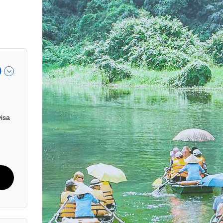
0
visa