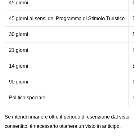
45 giorni
Ge
45 giorni ai sensi del Programma di Stimolo Turistico
Be
30 giorni
Be
21 giorni
Fil
14 giorni
Br
90 giorni
Ci
Politica speciale
Iso
Se intendi rimanere oltre il periodo di esenzione dal visto
consentito, è necessario ottenere un visto in anticipo.