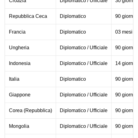
Croazia
Diplomatico / Ufficiale
30 giorni
Repubblica Ceca
Diplomatico
90 giorni
Francia
Diplomatico
03 mesi en
Ungheria
Diplomatico / Ufficiale
90 giorni
Indonesia
Diplomatico / Ufficiale
14 giorni
Italia
Diplomatico
90 giorni 
Giappone
Diplomatico / Ufficiale
90 giorni
Corea (Repubblica)
Diplomatico / Ufficiale
90 giorni
Mongolia
Diplomatico / Ufficiale
90 giorni