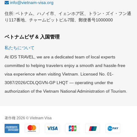
info@vietnam-visa.org
住所: ベトナム、ハノイ市、イェンホア区、トラン・ズイ・フン通
り117番地、チャームビットビル7階、郵便番号1000000
ベトナムビザ & 入国管理
私たちについて
At IDS TRAVEL, we are a dedicated team of local experts
committed to helping travelers enjoy a smooth and hassle-free
visa experience when visiting Vietnam. Licensed No. 01-
3087/2026/CDLQGVN-GP LHQT — operating under the
authorization of the Vietnam National Administration of Tourism.
著作権 2026 © Vietnam Visa