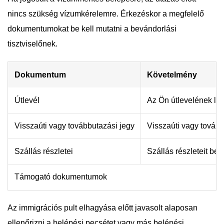
nincs szükség vízumkérelemre. Érkezéskor a megfelelő
dokumentumokat be kell mutatni a bevándorlási
tisztviselőnek.
Dokumentum
Követelmény
Útlevél
Az Ön útlevelének le
Visszaúti vagy továbbutazási jegy
Visszaúti vagy továbbu
Szállás részletei
Szállás részleteit be k
Támogató dokumentumok
Az immigrációs pult elhagyása előtt javasolt alaposan
ellenőrizni a belépési pecsétet vagy más belépési