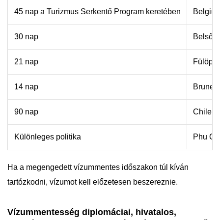
45 nap a Turizmus Serkentő Program keretében
Belgium
30 nap
Belső-Á
21 nap
Fülöp-s
14 nap
Brunei
90 nap
Chile,
Különleges politika
Phu Quo
Ha a megengedett vízummentes időszakon túl kíván
tartózkodni, vízumot kell előzetesen beszereznie.
Vízummentesség diplomáciai, hivatalos,