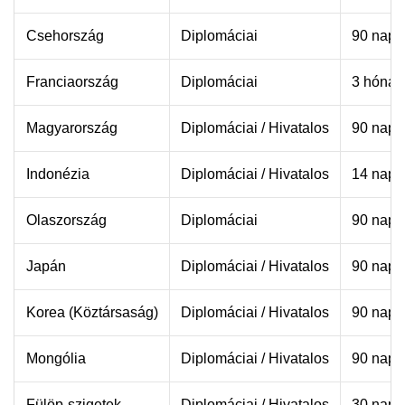
Csehország
Diplomáciai
90 nap
Franciaország
Diplomáciai
3 hónap
Magyarország
Diplomáciai / Hivatalos
90 nap
Indonézia
Diplomáciai / Hivatalos
14 nap
Olaszország
Diplomáciai
90 nap 
Japán
Diplomáciai / Hivatalos
90 nap
Korea (Köztársaság)
Diplomáciai / Hivatalos
90 nap
Mongólia
Diplomáciai / Hivatalos
90 nap
Fülöp-szigetek
Diplomáciai / Hivatalos
30 nap