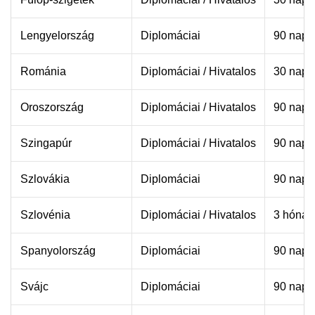
Lengyelország
Diplomáciai
90 nap 
Románia
Diplomáciai / Hivatalos
30 nap
Oroszország
Diplomáciai / Hivatalos
90 nap
Szingapúr
Diplomáciai / Hivatalos
90 nap
Szlovákia
Diplomáciai
90 nap
Szlovénia
Diplomáciai / Hivatalos
3 hónap
Spanyolország
Diplomáciai
90 nap 
Svájc
Diplomáciai
90 nap