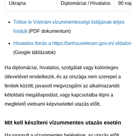
Ukrajna
Diplomáciai / Hivatalos
90 nap
Töltse le Vietnám vízummentességi listájának teljes
listáját
(PDF dokumentum)
Hivatalos forrás a https://lanhsuvietnam.gov.vn/ oldalon
(Google táblázatok)
Ha diplomáciai, hivatalos, szolgálati vagy különleges
útlevelével rendelkezik, és az országa nem szerepel a
fentiek között, javasolt megvizsgálni az alkalmazandó
kétoldalú megállapodást, vagy kapcsolatba lépni a
megfelelő vietnami képviselettel utazás előtt.
Mit kell készíteni vízummentes utazás esetén
Ha jogosult a vízummentes belépésre, az utazás előtt