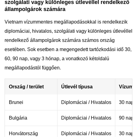
szolgálati vagy különleges útlevéllel rendelkező
állampolgárok számára
Vietnam vízummentes megállapodásokkal is rendelkezik
diplomáciai, hivatalos, szolgálati vagy különleges útlevéllel
rendelkező állampolgárok számára számos ország
esetében. Sok esetben a megengedett tartózkodási idő 30,
60, 90 nap, vagy 3 hónap, a vonatkozó kétoldalú
megállapodástól függően.
Ország / terület
Útlevél típusa
Vízumm
Brunei
Diplomáciai / Hivatalos
30 nap
Bulgária
Diplomáciai / Hivatalos
90 nap 
Horvátország
Diplomáciai / Hivatalos
30 nap