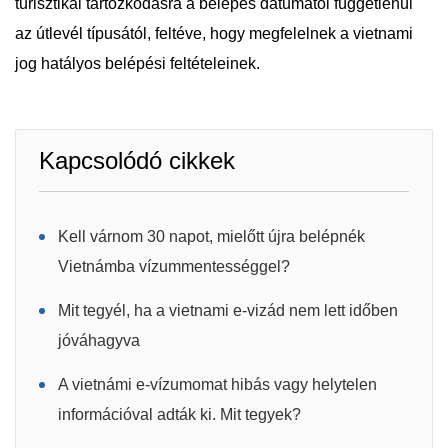
turisztikai tartózkodásra a belépés dátumától függetlenül
az útlevél típusától, feltéve, hogy megfelelnek a vietnami
jog hatályos belépési feltételeinek.
Kapcsolódó cikkek
Kell várnom 30 napot, mielőtt újra belépnék
Vietnámba vízummentességgel?
Mit tegyél, ha a vietnami e-vizád nem lett időben
jóváhagyva
A vietnámi e-vízumomat hibás vagy helytelen
információval adták ki. Mit tegyek?