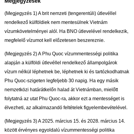
Megjegyzések
(Megjegyzés 1) A brit nemzeti (tengerentúli) útlevéllel
rendelkező külföldiek nem mentesülnek Vietnám
vízumkövetelményei alól. Ha BNO útlevelével rendelkezik,
megfelelő vízumot kell előzetesen beszereznie.
(Megjegyzés 2) A Phu Quoc vízummentességi politika
alapján a külföldi útlevéllel rendelkező állampolgárok
vízum nélkül léphetnek be, léphetnek ki és tartózkodhatnak
Phu Quoc-szigeten legfeljebb 30 napig. Ha egy másik
nemzetközi határátkelőn halad át Vietnámban, mielőtt
folytatná az utat Phu Quoc-ra, akkor ezt a mentességet is
élvezheti, az alkalmazandó feltételek figyelembevételével.
(Megjegyzés 3) A 2025. március 15. és 2028. március 14.
között érvényes egyoldalú vízummentességi politika