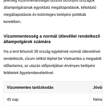
jelenleg vízummentességet biztosít bizonyos országok
állampolgárainak egyoldalú megállapodások, kétoldalú
megállapodások és különleges belépési politikák
keretében.
Vízummentesség a normál útlevéllel rendelkező
állampolgárok számára
Ha a lent felsorolt 39 ország egyikének normál útlevelével
rendelkezik, vízum nélkül léphet be Vietnamba a megadott
időtartamra, az utazás időpontjában érvényes belépési
feltételek figyelembevételével.
Vízummentes tartózkodás
Jóváhag
45 nap
Németor