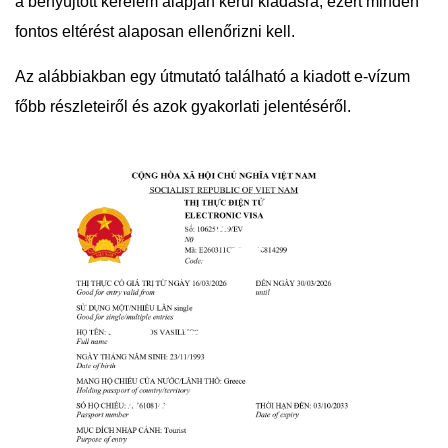
a benyújtott kérelem alapján kerül kiadásra, ezért minden
fontos eltérést alaposan ellenőrizni kell.
Az alábbiakban egy útmutató található a kiadott e-vízum
főbb részleteiről és azok gyakorlati jelentéséről.