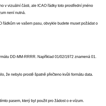
o v vizuální části, ale ICAO řádky toto prostřední jméno
ízum není nutná.
AO řádkům ve vašem pasu, obvykle budete muset požádat o
 formátu DD-MM-RRRR. Například 01/02/1972 znamená 01.
ilo, že nebylo prostě špatně přečteno kvůli formátu data.
tímto pasem, který byl použit pro žádost o e-vízum.