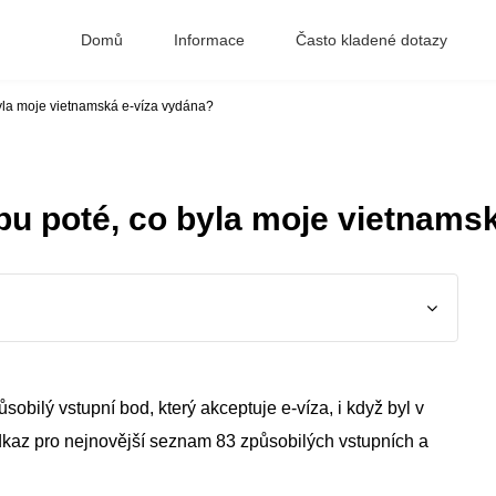
Domů
Informace
Často kladené dotazy
byla moje vietnamská e-víza vydána?
pu poté, co byla moje vietnams
obilý vstupní bod, který akceptuje e-víza, i když byl v
 odkaz pro nejnovější seznam 83 způsobilých vstupních a