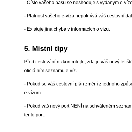
- Číslo vašeho pasu se neshoduje s vydaným e-víz
- Platnost vašeho e-víza nepokrývá váš cestovní d
- Existuje jiná chyba v informacích o vízu.
5. Místní tipy
Před cestováním zkontrolujte, zda je váš nový letiš
oficiálním seznamu e-víz.
- Pokud se váš cestovní plán změní z jednoho způsob
e-vízum.
- Pokud váš nový port NENÍ na schváleném seznam
tento port.