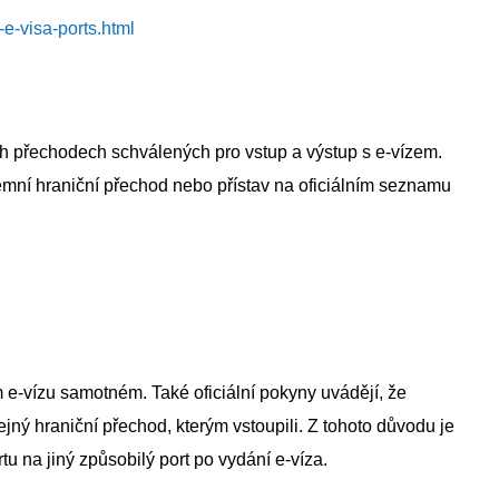
-e-visa-ports.html
ch přechodech schválených pro vstup a výstup s e-vízem.
zemní hraniční přechod nebo přístav na oficiálním seznamu
e-vízu samotném. Také oficiální pokyny uvádějí, že
tejný hraniční přechod, kterým vstoupili. Z tohoto důvodu je
u na jiný způsobilý port po vydání e-víza.