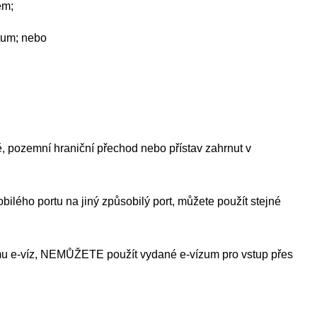
em;
atum; nebo
tě, pozemní hraniční přechod nebo přístav zahrnut v
ilého portu na jiný způsobilý port, můžete použít stejné
u e-víz, NEMŮŽETE použít vydané e-vízum pro vstup přes