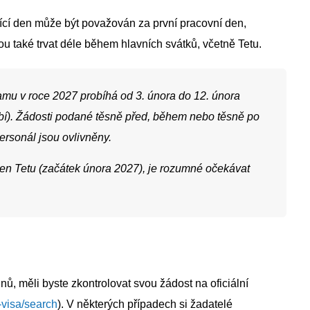
jící den může být považován za první pracovní den,
u také trvat déle během hlavních svátků, včetně Tetu.
mu v roce 2027 probíhá od 3. února do 12. února
bí). Žádosti podané těsně před, během nebo těsně po
personál jsou ovlivněny.
den Tetu (začátek února 2027), je rozumné očekávat
, měli byste zkontrolovat svou žádost na oficiální
e-visa/search
). V některých případech si žadatelé