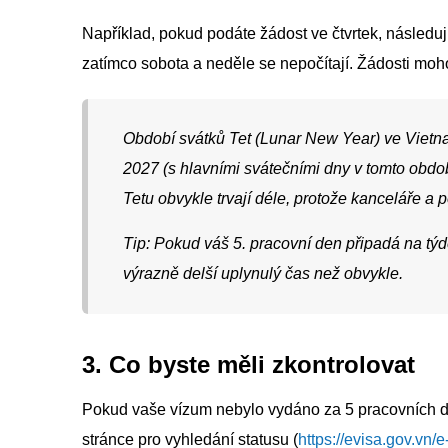
Například, pokud podáte žádost ve čtvrtek, následu
zatímco sobota a neděle se nepočítají. Žádosti moho
Období svátků Tet (Lunar New Year) ve Vietna
2027 (s hlavními svátečními dny v tomto obdo
Tetu obvykle trvají déle, protože kanceláře a 
Tip: Pokud váš 5. pracovní den připadá na tý
výrazně delší uplynulý čas než obvykle.
3. Co byste měli zkontrolovat
Pokud vaše vízum nebylo vydáno za 5 pracovních dnů
stránce pro vyhledání statusu (
https://evisa.gov.vn/