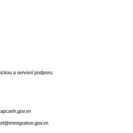
nickou a servisní podporu:
hapcanh.gov.vn
ort@immigration.gov.vn