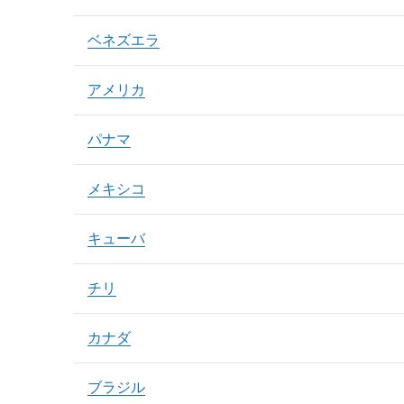
ベネズエラ
アメリカ
パナマ
メキシコ
キューバ
チリ
カナダ
ブラジル