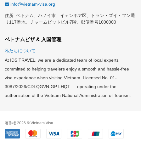
info@vietnam-visa.org
住所: ベトナム、ハノイ市、イェンホア区、トラン・ズイ・フン通
り117番地、チャームビットビル7階、郵便番号1000000
ベトナムビザ & 入国管理
私たちについて
At IDS TRAVEL, we are a dedicated team of local experts
committed to helping travelers enjoy a smooth and hassle-free
visa experience when visiting Vietnam. Licensed No. 01-
3087/2026/CDLQGVN-GP LHQT — operating under the
authorization of the Vietnam National Administration of Tourism.
著作権 2026 © Vietnam Visa