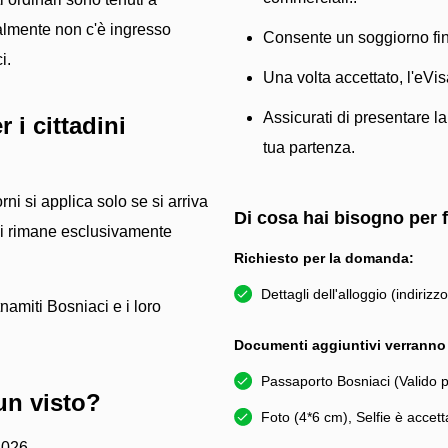
ualmente non c'è ingresso
Consente un soggiorno fin
i.
Una volta accettato, l'eVis
Assicurati di presentare l
 i cittadini
tua partenza.
ni si applica solo se si arriva
Di cosa hai bisogno per
si rimane esclusivamente
Richiesto per la domanda:
Dettagli dell'alloggio (indirizz
tnamiti Bosniaci e i loro
Documenti aggiuntivi verranno c
Passaporto Bosniaci (Valido 
un visto?
Foto (4*6 cm), Selfie è accett
2026.