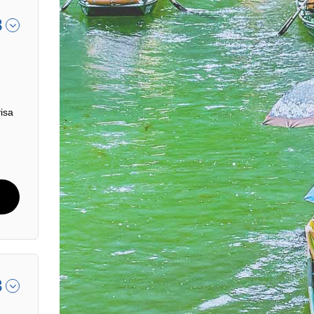
8
isa
3