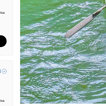
visa
8
isa