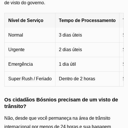
de visto do governo.
Nível de Serviço
Tempo de Processamento
Ta
Normal
3 dias úteis
$2
Urgente
2 dias úteis
$9
Emergência
1 dia útil
$1
Super Rush / Feriado
Dentro de 2 horas
$1
Os cidadãos Bósnios precisam de um visto de
trânsito?
Não, desde que você permaneça na área de trânsito
internacional por menos de 24 horas e sua bagagem