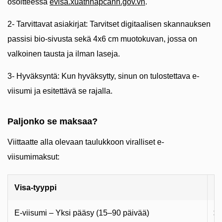
osoitteessa
evisa.xuatnhapcanh.gov.vn
.
2- Tarvittavat asiakirjat: Tarvitset digitaalisen skannauksen
passisi bio-sivusta sekä 4x6 cm muotokuvan, jossa on
valkoinen tausta ja ilman laseja.
3- Hyväksyntä: Kun hyväksytty, sinun on tulostettava e-
viisumi ja esitettävä se rajalla.
Paljonko se maksaa?
Viittaatte alla olevaan taulukkoon viralliset e-
viisumimaksut:
Visa-tyyppi
M
E-viisumi – Yksi pääsy (15–90 päivää)
$2