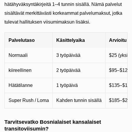
hätähyväksyntäkirjeitä 1–4 tunnin sisällä. Nämä palvelut
sisältävät merkittävästi korkeammat palvelumaksut, jotka
tulevat hallituksen viisumimaksun lisäksi.
Palvelutaso
Käsittelyaika
Arvioitu 
Normaali
3 työpäivää
$25 (yksi) 
kiireellinen
2 työpäivää
$95–$125 
Hätätilanne
1 työpäivä
$135–$170
Super Rush / Loma
Kahden tunnin sisällä
$185–$250
Tarvitsevatko Bosnialaiset kansalaiset
transitoviisumin?