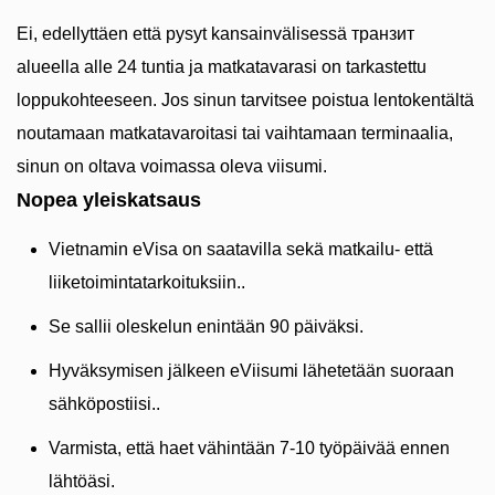
Ei, edellyttäen että pysyt kansainvälisessä транзит
alueella alle 24 tuntia ja matkatavarasi on tarkastettu
loppukohteeseen. Jos sinun tarvitsee poistua lentokentältä
noutamaan matkatavaroitasi tai vaihtamaan terminaalia,
sinun on oltava voimassa oleva viisumi.
Nopea yleiskatsaus
Vietnamin eVisa on saatavilla sekä matkailu- että
liiketoimintatarkoituksiin..
Se sallii oleskelun enintään 90 päiväksi.
Hyväksymisen jälkeen eViisumi lähetetään suoraan
sähköpostiisi..
Varmista, että haet vähintään 7-10 työpäivää ennen
lähtöäsi.