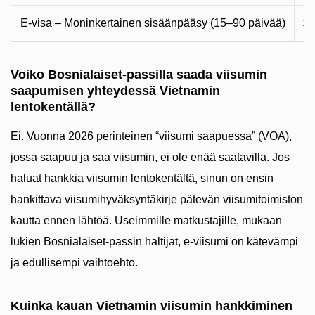
E-visa – Moninkertainen sisäänpääsy (15–90 päivää)
$5
Voiko Bosnialaiset-passilla saada viisumin
saapumisen yhteydessä Vietnamin
lentokentällä?
Ei. Vuonna 2026 perinteinen “viisumi saapuessa” (VOA),
jossa saapuu ja saa viisumin, ei ole enää saatavilla. Jos
haluat hankkia viisumin lentokentältä, sinun on ensin
hankittava viisumihyväksyntäkirje pätevän viisumitoimiston
kautta ennen lähtöä. Useimmille matkustajille, mukaan
lukien Bosnialaiset-passin haltijat, e-viisumi on kätevämpi
ja edullisempi vaihtoehto.
Kuinka kauan Vietnamin viisumin hankkiminen