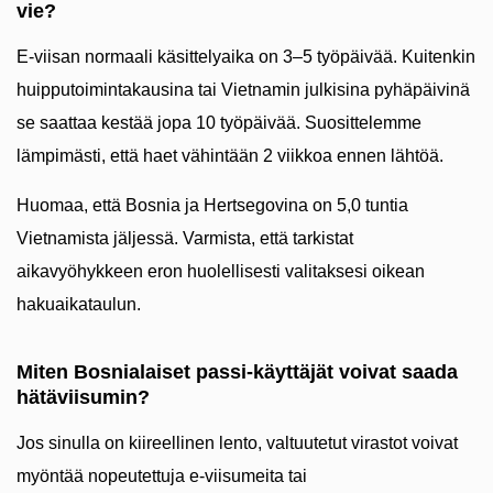
vie?
E-viisan normaali käsittelyaika on 3–5 työpäivää. Kuitenkin
huipputoimintakausina tai Vietnamin julkisina pyhäpäivinä
se saattaa kestää jopa 10 työpäivää. Suosittelemme
lämpimästi, että haet vähintään 2 viikkoa ennen lähtöä.
Huomaa, että Bosnia ja Hertsegovina on 5,0 tuntia
Vietnamista jäljessä. Varmista, että tarkistat
aikavyöhykkeen eron huolellisesti valitaksesi oikean
hakuaikataulun.
Miten Bosnialaiset passi-käyttäjät voivat saada
hätäviisumin?
Jos sinulla on kiireellinen lento, valtuutetut virastot voivat
myöntää nopeutettuja e-viisumeita tai