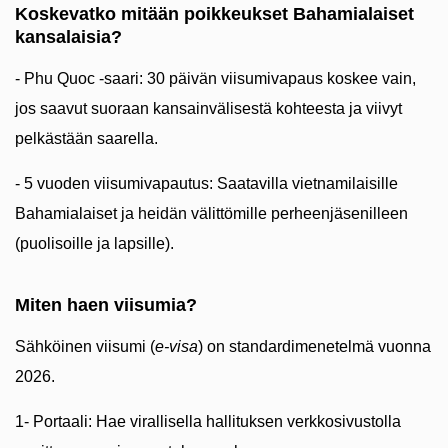
Koskevatko mitään poikkeukset Bahamialaiset
kansalaisia?
- Phu Quoc -saari: 30 päivän viisumivapaus koskee vain,
jos saavut suoraan kansainvälisestä kohteesta ja viivyt
pelkästään saarella.
- 5 vuoden viisumivapautus: Saatavilla vietnamilaisille
Bahamialaiset ja heidän välittömille perheenjäsenilleen
(puolisoille ja lapsille).
Miten haen viisumia?
Sähköinen viisumi (
e-visa
) on standardimenetelmä vuonna
2026.
1- Portaali: Hae virallisella hallituksen verkkosivustolla