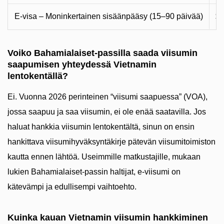
E-visa – Moninkertainen sisäänpääsy (15–90 päivää)
$5
Voiko Bahamialaiset-passilla saada viisumin
saapumisen yhteydessä Vietnamin
lentokentällä?
Ei. Vuonna 2026 perinteinen “viisumi saapuessa” (VOA),
jossa saapuu ja saa viisumin, ei ole enää saatavilla. Jos
haluat hankkia viisumin lentokentältä, sinun on ensin
hankittava viisumihyväksyntäkirje pätevän viisumitoimiston
kautta ennen lähtöä. Useimmille matkustajille, mukaan
lukien Bahamialaiset-passin haltijat, e-viisumi on
kätevämpi ja edullisempi vaihtoehto.
Kuinka kauan Vietnamin viisumin hankkiminen