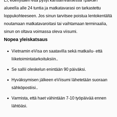
Ei, edellyttäen että pysyt kansainvälisessä транзит
alueella alle 24 tuntia ja matkatavarasi on tarkastettu
loppukohteeseen. Jos sinun tarvitsee poistua lentokentältä
noutamaan matkatavaroitasi tai vaihtamaan terminaalia,
sinun on oltava voimassa oleva viisumi.
Nopea yleiskatsaus
Vietnamin eVisa on saatavilla sekä matkailu- että
liiketoimintatarkoituksiin..
Se sallii oleskelun enintään 90 päiväksi.
Hyväksymisen jälkeen eViisumi lähetetään suoraan
sähköpostiisi..
Varmista, että haet vähintään 7-10 työpäivää ennen
lähtöäsi.