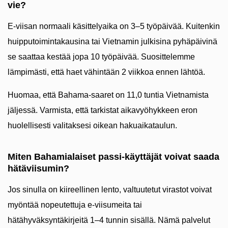
vie?
E-viisan normaali käsittelyaika on 3–5 työpäivää. Kuitenkin
huipputoimintakausina tai Vietnamin julkisina pyhäpäivinä
se saattaa kestää jopa 10 työpäivää. Suosittelemme
lämpimästi, että haet vähintään 2 viikkoa ennen lähtöä.
Huomaa, että Bahama-saaret on 11,0 tuntia Vietnamista
jäljessä. Varmista, että tarkistat aikavyöhykkeen eron
huolellisesti valitaksesi oikean hakuaikataulun.
Miten Bahamialaiset passi-käyttäjät voivat saada
hätäviisumin?
Jos sinulla on kiireellinen lento, valtuutetut virastot voivat
myöntää nopeutettuja e-viisumeita tai
hätähyväksyntäkirjeitä 1–4 tunnin sisällä. Nämä palvelut