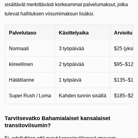
sisältävät merkittävästi korkeammat palvelumaksut, jotka
tulevat hallituksen viisumimaksun lisäksi.
Palvelutaso
Käsittelyaika
Arvioitu 
Normaali
3 työpäivää
$25 (yksi) 
kiireellinen
2 työpäivää
$95–$125 
Hätätilanne
1 työpäivä
$135–$170
Super Rush / Loma
Kahden tunnin sisällä
$185–$250
Tarvitsevatko Bahamialaiset kansalaiset
transitoviisumin?