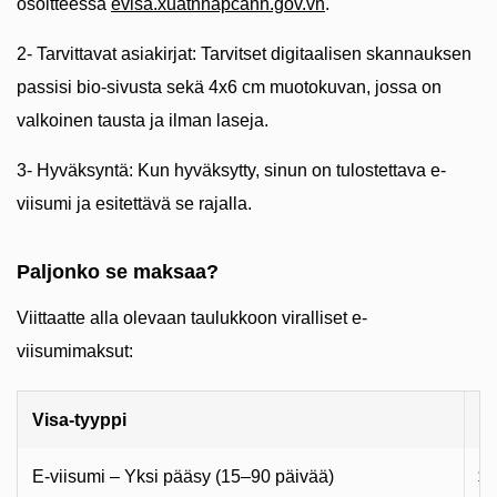
osoitteessa
evisa.xuatnhapcanh.gov.vn
.
2- Tarvittavat asiakirjat: Tarvitset digitaalisen skannauksen
passisi bio-sivusta sekä 4x6 cm muotokuvan, jossa on
valkoinen tausta ja ilman laseja.
3- Hyväksyntä: Kun hyväksytty, sinun on tulostettava e-
viisumi ja esitettävä se rajalla.
Paljonko se maksaa?
Viittaatte alla olevaan taulukkoon viralliset e-
viisumimaksut:
Visa-tyyppi
M
E-viisumi – Yksi pääsy (15–90 päivää)
$2