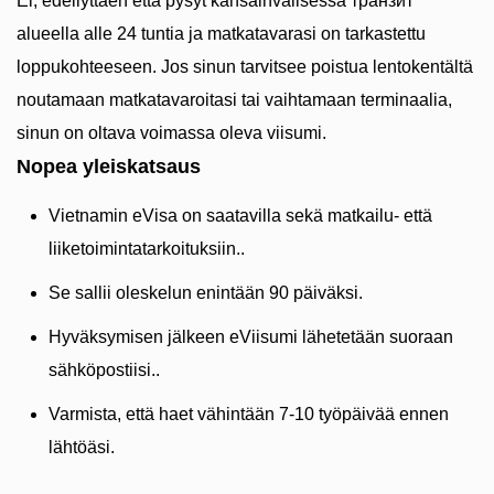
Ei, edellyttäen että pysyt kansainvälisessä транзит
alueella alle 24 tuntia ja matkatavarasi on tarkastettu
loppukohteeseen. Jos sinun tarvitsee poistua lentokentältä
noutamaan matkatavaroitasi tai vaihtamaan terminaalia,
sinun on oltava voimassa oleva viisumi.
Nopea yleiskatsaus
Vietnamin eVisa on saatavilla sekä matkailu- että
liiketoimintatarkoituksiin..
Se sallii oleskelun enintään 90 päiväksi.
Hyväksymisen jälkeen eViisumi lähetetään suoraan
sähköpostiisi..
Varmista, että haet vähintään 7-10 työpäivää ennen
lähtöäsi.