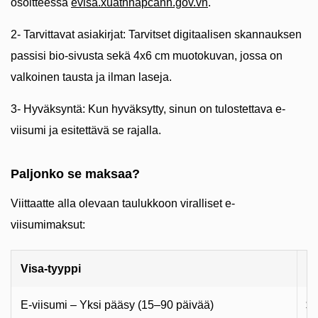
osoitteessa
evisa.xuatnhapcanh.gov.vn
.
2- Tarvittavat asiakirjat: Tarvitset digitaalisen skannauksen
passisi bio-sivusta sekä 4x6 cm muotokuvan, jossa on
valkoinen tausta ja ilman laseja.
3- Hyväksyntä: Kun hyväksytty, sinun on tulostettava e-
viisumi ja esitettävä se rajalla.
Paljonko se maksaa?
Viittaatte alla olevaan taulukkoon viralliset e-
viisumimaksut:
Visa-tyyppi
M
E-viisumi – Yksi pääsy (15–90 päivää)
$2