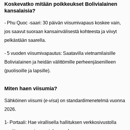
Koskevatko mitään poikkeukset Bolivialainen
kansalaisia?
- Phu Quoc -saari: 30 päivän viisumivapaus koskee vain,
jos saavut suoraan kansainvälisestä kohteesta ja viivyt
pelkästään saarella.
- 5 vuoden viisumivapautus: Saatavilla vietnamilaisille
Bolivialainen ja heidän välittömille perheenjäsenilleen
(puolisoille ja lapsille).
Miten haen viisumia?
Sähköinen viisumi (
e-visa
) on standardimenetelmä vuonna
2026.
1- Portaali: Hae virallisella hallituksen verkkosivustolla