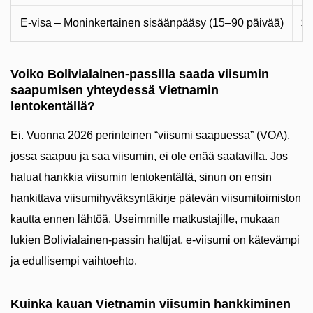
E-visa – Moninkertainen sisäänpääsy (15–90 päivää)
$5
Voiko Bolivialainen-passilla saada viisumin
saapumisen yhteydessä Vietnamin
lentokentällä?
Ei. Vuonna 2026 perinteinen “viisumi saapuessa” (VOA),
jossa saapuu ja saa viisumin, ei ole enää saatavilla. Jos
haluat hankkia viisumin lentokentältä, sinun on ensin
hankittava viisumihyväksyntäkirje pätevän viisumitoimiston
kautta ennen lähtöä. Useimmille matkustajille, mukaan
lukien Bolivialainen-passin haltijat, e-viisumi on kätevämpi
ja edullisempi vaihtoehto.
Kuinka kauan Vietnamin viisumin hankkiminen