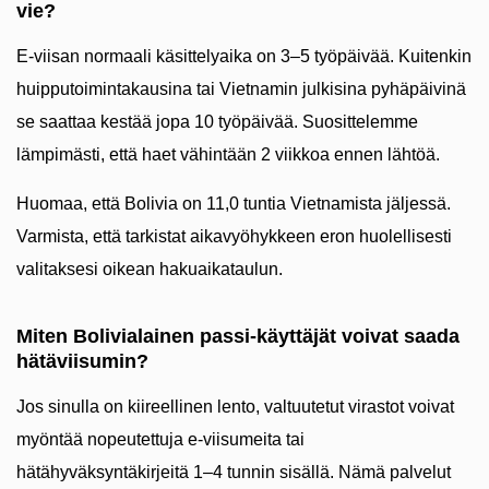
vie?
E-viisan normaali käsittelyaika on 3–5 työpäivää. Kuitenkin
huipputoimintakausina tai Vietnamin julkisina pyhäpäivinä
se saattaa kestää jopa 10 työpäivää. Suosittelemme
lämpimästi, että haet vähintään 2 viikkoa ennen lähtöä.
Huomaa, että Bolivia on 11,0 tuntia Vietnamista jäljessä.
Varmista, että tarkistat aikavyöhykkeen eron huolellisesti
valitaksesi oikean hakuaikataulun.
Miten Bolivialainen passi-käyttäjät voivat saada
hätäviisumin?
Jos sinulla on kiireellinen lento, valtuutetut virastot voivat
myöntää nopeutettuja e-viisumeita tai
hätähyväksyntäkirjeitä 1–4 tunnin sisällä. Nämä palvelut