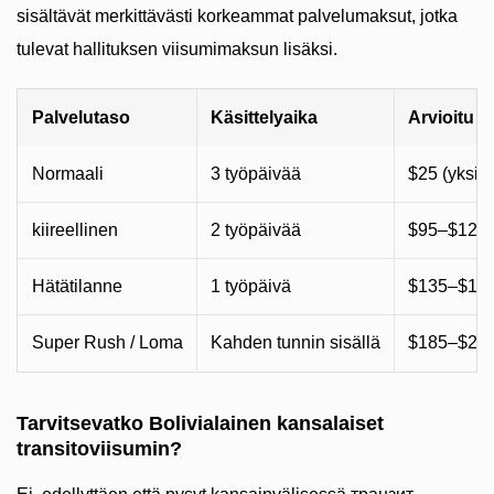
sisältävät merkittävästi korkeammat palvelumaksut, jotka
tulevat hallituksen viisumimaksun lisäksi.
Palvelutaso
Käsittelyaika
Arvioitu 
Normaali
3 työpäivää
$25 (yksi) 
kiireellinen
2 työpäivää
$95–$125 
Hätätilanne
1 työpäivä
$135–$170
Super Rush / Loma
Kahden tunnin sisällä
$185–$250
Tarvitsevatko Bolivialainen kansalaiset
transitoviisumin?