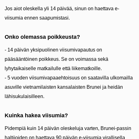
Jos aiot oleskella yli 14 päivää, sinun on haettava e-
viisumia ennen saapumistasi.
Onko olemassa poikkeusta?
- 14 päivän yksipuolinen viisumivapautus on
pääsääntöinen poikkeus. Se on voimassa sekä
lyhytaikaiselle matkailulle että liikematkoille.
- 5 vuoden viisumivapaaehtoisuus on saatavilla ulkomailla
asuville vietnamilaisten kansalaisten Brunei ja heidän
lähisukulaisilleen.
Kuinka hakea viisumia?
Pidempiä kuin 14 päivän oleskeluja varten, Brunei-passin
haltijoiden on haettava 90 päivän e-viisumia virallisella