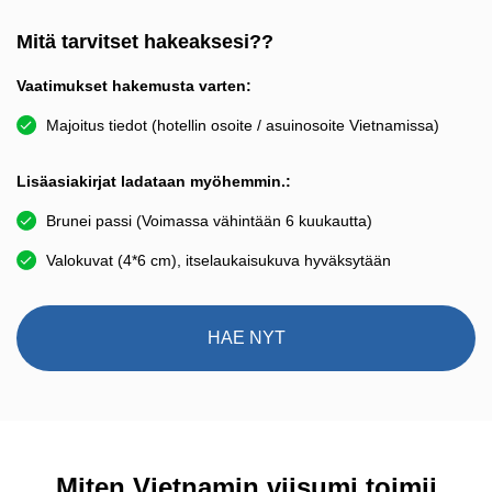
Mitä tarvitset hakeaksesi??
Vaatimukset hakemusta varten:
Majoitus tiedot (hotellin osoite / asuinosoite Vietnamissa)
Lisäasiakirjat ladataan myöhemmin.:
Brunei passi (Voimassa vähintään 6 kuukautta)
Valokuvat (4*6 cm), itselaukaisukuva hyväksytään
HAE NYT
Miten Vietnamin viisumi toimii