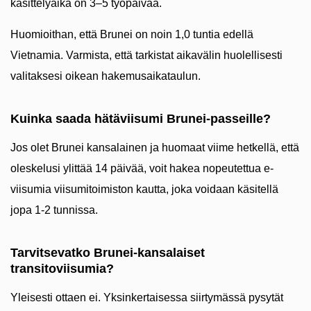
käsittelyaika on 3–5 työpäivää.
Huomioithan, että Brunei on noin 1,0 tuntia edellä
Vietnamia. Varmista, että tarkistat aikavälin huolellisesti
valitaksesi oikean hakemusaikataulun.
Kuinka saada hätäviisumi Brunei-passeille?
Jos olet Brunei kansalainen ja huomaat viime hetkellä, että
oleskelusi ylittää 14 päivää, voit hakea nopeutettua e-
viisumia viisumitoimiston kautta, joka voidaan käsitellä
jopa 1-2 tunnissa.
Tarvitsevatko Brunei-kansalaiset
transitoviisumia?
Yleisesti ottaen ei. Yksinkertaisessa siirtymässä pysytät