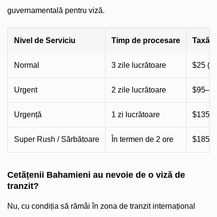
guvernamentală pentru viză.
Nivel de Serviciu
Timp de procesare
Taxă e
Normal
3 zile lucrătoare
$25 (si
Urgent
2 zile lucrătoare
$95–$1
Urgență
1 zi lucrătoare
$135–
Super Rush / Sărbătoare
În termen de 2 ore
$185–
Cetățenii Bahamieni au nevoie de o viză de
tranzit?
Nu, cu condiția să rămâi în zona de tranzit internațional