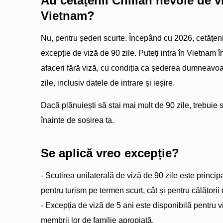
Au cetățenii Chilian nevoie de v
Vietnam?
Nu, pentru șederi scurte. Începând cu 2026, cetățeni
excepție de viză de 90 zile. Puteți intra în Vietnam î
afaceri fără viză, cu condiția ca șederea dumneav
zile, inclusiv datele de intrare și ieșire.
Dacă plănuiești să stai mai mult de 90 zile, trebuie 
înainte de sosirea ta.
Se aplică vreo excepție?
- Scutirea unilaterală de viză de 90 zile este princip
pentru turism pe termen scurt, cât și pentru călătorii 
- Excepția de viză de 5 ani este disponibilă pentru v
membrii lor de familie apropiată.