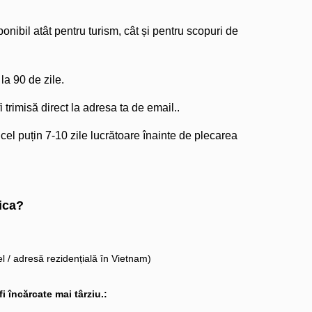
nibil atât pentru turism, cât și pentru scopuri de
a 90 de zile.
 trimisă direct la adresa ta de email..
 cel puțin 7-10 zile lucrătoare înainte de plecarea
ica?
l / adresă rezidențială în Vietnam)
 încărcate mai târziu.: