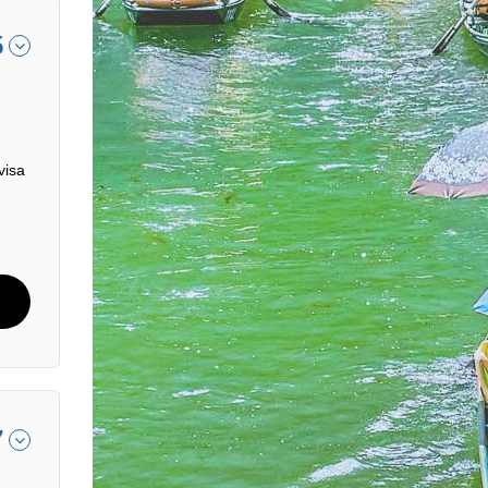
5
visa
7