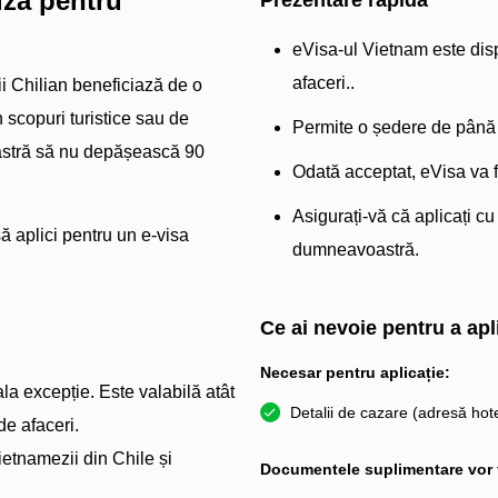
iză pentru
Prezentare rapidă
eVisa-ul Vietnam este dispo
afaceri..
i Chilian beneficiază de o
n scopuri turistice sau de
Permite o ședere de până l
oastră să nu depășească 90
Odată acceptat, eVisa va fi
Asigurați-vă că aplicați cu
să aplici pentru un e-visa
dumneavoastră.
Ce ai nevoie pentru a apl
Necesar pentru aplicație:
ala excepție. Este valabilă atât
Detalii de cazare (adresă hote
de afaceri.
ietnamezii din Chile și
Documentele suplimentare vor fi