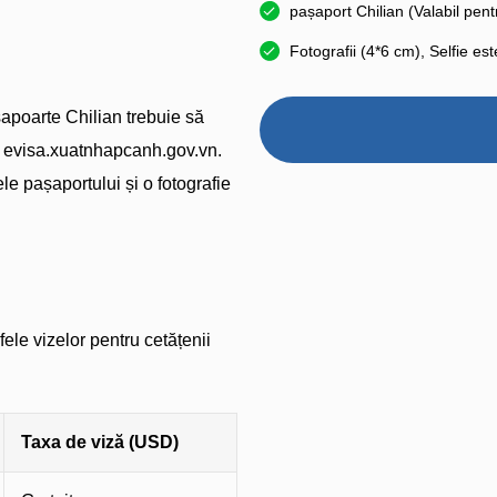
pașaport Chilian (Valabil pentr
Fotografii (4*6 cm), Selfie es
șapoarte Chilian trebuie să
 la evisa.xuatnhapcanh.gov.vn.
le pașaportului și o fotografie
fele vizelor pentru cetățenii
Taxa de viză (USD)