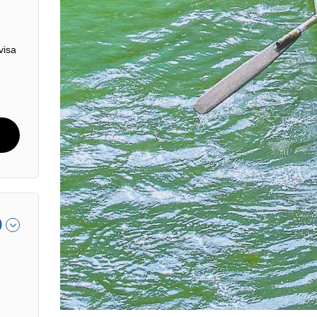
visa
9