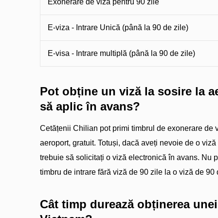
Exonerare de viză pentru 90 zile
E-viza - Intrare Unică (până la 90 de zile)
E-visa - Intrare multiplă (până la 90 de zile)
Pot obține un viză la sosire la 
să aplic în avans?
Cetățenii Chilian pot primi timbrul de exonerare de v
aeroport, gratuit. Totuși, dacă aveți nevoie de o viză
trebuie să solicitați o viză electronică în avans. Nu 
timbru de intrare fără viză de 90 zile la o viză de 90 
Cât timp durează obținerea unei