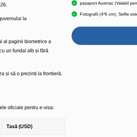
pașaport Austriac (Valabil pent
026.
Fotografii (4*6 cm), Selfie es
 guvernului la
 al paginii biometrice a
cu un fundal alb și fără
a și să o prezinți la frontieră.
le oficiale pentru e-visa:
Taxă (USD)