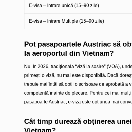
E-visa – Intrare unică (15–90 zile)
E-visa – Intrare Multiple (15–90 zile)
Pot pasapoartele Austriac să obț
la aeroportul din Vietnam?
Nu. În 2026, tradiționala “viză la sosire” (VOA), unde
primești o viză, nu mai este disponibilă. Dacă dorești
trebuie mai întâi să obții o scrisoare de aprobată a v
competentă înainte de plecare. Pentru cei mai mulți că
pașapoarte Austriac, e-viza este opțiunea mai conve
Cât timp durează obținerea unei
Vietnam?