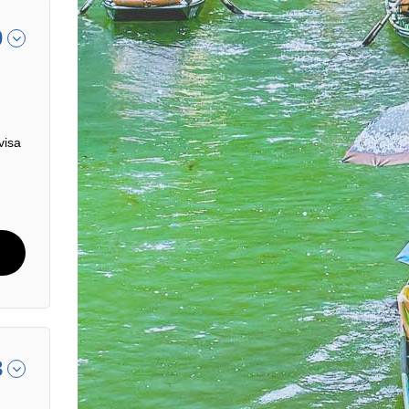
0
visa
3