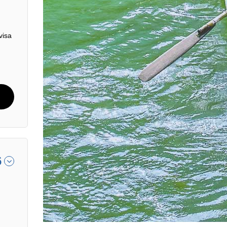
visa
6