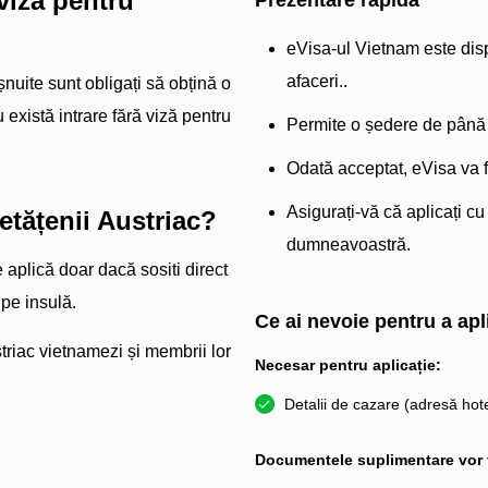
viză pentru
Prezentare rapidă
eVisa-ul Vietnam este dispo
afaceri..
șnuite sunt obligați să obțină o
 există intrare fără viză pentru
Permite o ședere de până l
Odată acceptat, eVisa va fi
Asigurați-vă că aplicați cu
etățenii Austriac?
dumneavoastră.
 aplică doar dacă sositi direct
 pe insulă.
Ce ai nevoie pentru a apl
triac vietnamezi și membrii lor
Necesar pentru aplicație:
Detalii de cazare (adresă hote
Documentele suplimentare vor fi