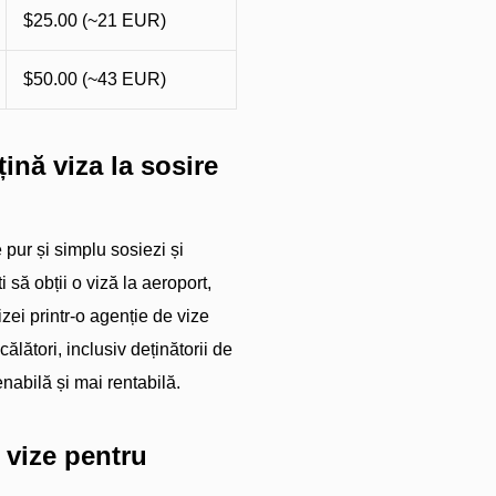
$25.00 (~21 EUR)
$50.00 (~43 EUR)
ină viza la sosire
 pur și simplu sosiezi și
 să obții o viză la aeroport,
izei printr-o agenție de vize
lători, inclusiv deținătorii de
nabilă și mai rentabilă.
 vize pentru