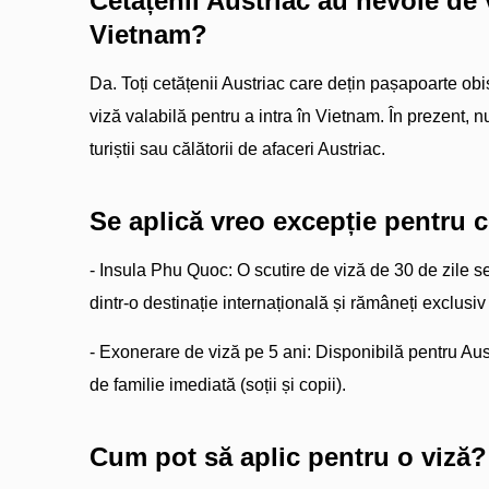
Cetățenii Austriac au nevoie de 
Vietnam?
Da. Toți cetățenii Austriac care dețin pașapoarte obi
viză valabilă pentru a intra în Vietnam. În prezent, nu
turiștii sau călătorii de afaceri Austriac.
Se aplică vreo excepție pentru c
- Insula Phu Quoc: O scutire de viză de 30 de zile se
dintr-o destinație internațională și rămâneți exclusiv
- Exonerare de viză pe 5 ani: Disponibilă pentru Aus
de familie imediată (soții și copii).
Cum pot să aplic pentru o viză?