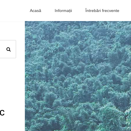
Acasă
Informații
Întrebări frecvente
ac