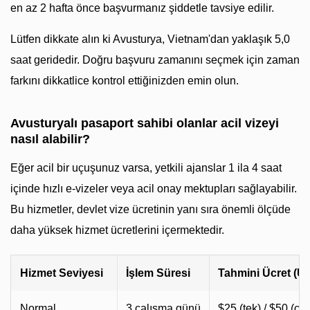
en az 2 hafta önce başvurmanız şiddetle tavsiye edilir.
Lütfen dikkate alın ki Avusturya, Vietnam'dan yaklaşık 5,0
saat geridedir. Doğru başvuru zamanını seçmek için zaman
farkını dikkatlice kontrol ettiğinizden emin olun.
Avusturyalı pasaport sahibi olanlar acil vizeyi
nasıl alabilir?
Eğer acil bir uçuşunuz varsa, yetkili ajanslar 1 ila 4 saat
içinde hızlı e-vizeler veya acil onay mektupları sağlayabilir.
Bu hizmetler, devlet vize ücretinin yanı sıra önemli ölçüde
daha yüksek hizmet ücretlerini içermektedir.
Hizmet Seviyesi
İşlem Süresi
Tahmini Ücret (U
Normal
3 çalışma günü
$25 (tek) / $50 (ço