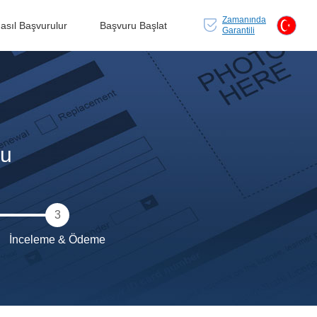
Zamanında
asıl Başvurulur
Başvuru Başlat
Garantili
su
3