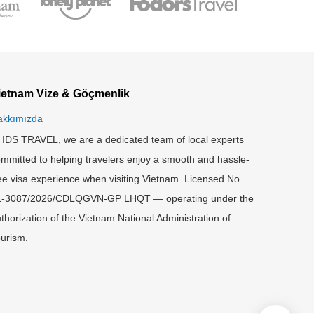
ietnam Vize & Göçmenlik
akkımızda
 IDS TRAVEL, we are a dedicated team of local experts
mmitted to helping travelers enjoy a smooth and hassle-
ee visa experience when visiting Vietnam. Licensed No.
1-3087/2026/CDLQGVN-GP LHQT — operating under the
thorization of the Vietnam National Administration of
urism.