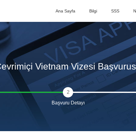
Ana Sayfa
Bilgi
SSS
N
evrimiçi Vietnam Vizesi Başvuru
2