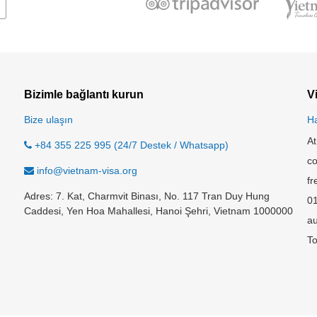
Bizimle bağlantı kurun
V
Bize ulaşın
H
At
+84 355 225 995 (24/7 Destek / Whatsapp)
co
info@vietnam-visa.org
fr
Adres: 7. Kat, Charmvit Binası, No. 117 Tran Duy Hung
0
Caddesi, Yen Hoa Mahallesi, Hanoi Şehri, Vietnam 1000000
au
To