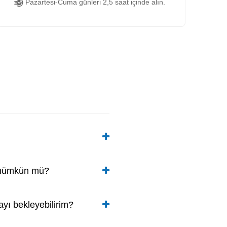
Pazartesi-Cuma günleri 2,5 saat içinde alın.
k mümkün mü?
ı bekleyebilirim?