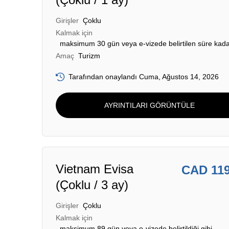
Girişler
Çoklu
Kalmak için
maksimum 30 gün veya e-vizede belirtilen süre kad
Amaç
Turizm
Tarafından onaylandı Cuma, Ağustos 14, 2026
AYRINTILARI GÖRÜNTÜLE
Vietnam Evisa
CAD 11
(Çoklu / 3 ay)
Girişler
Çoklu
Kalmak için
maksimum 89 gün veya e-vizede belirtildiği gibi