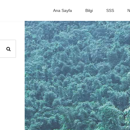
Ana Sayfa
Bilgi
SSS
N