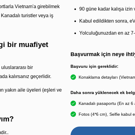
rtlarla Vietnam'a girebilmek
90 güne kadar kalışa izin v
 Kanadalı turistler veya iş
Kabul edildikten sonra, eV
Yolculuğunuzdan en az 7
i bir muafiyet
Başvurmak için neye ihti
Başvuru için gereklidir:
uluslararası bir
a kalırsanız geçerlidir.
Konaklama detayları (Vietnam'
n yakın aile üyeleri (eşleri ve
Daha sonra yüklenecek ek belg
Kanadalı pasaportu (En az 6 a
Fotos (4*6 cm), Selfie kabul ed
yım?
dir..