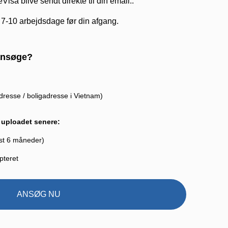
Visa blive sendt direkte til din email..
 7-10 arbejdsdage før din afgang.
 ansøge?
adresse / boligadresse i Vietnam)
e uploadet senere:
dst 6 måneder)
pteret
ANSØG NU