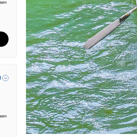
saen
9
saen