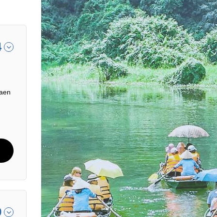
4
saen
9