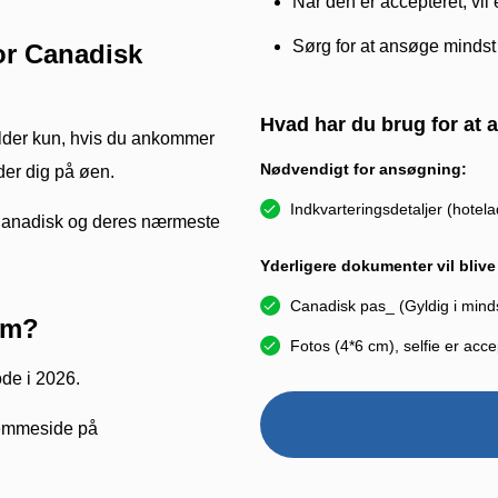
Når den er accepteret, vil e
Sørg for at ansøge mindst
or Canadisk
Hvad har du brug for at
lder kun, hvis du ankommer
Nødvendigt for ansøgning:
der dig på øen.
Indkvarteringsdetaljer (hotel
e Canadisk og deres nærmeste
Yderligere dokumenter vil bliv
Canadisk pas_ (Gyldig i min
um?
Fotos (4*6 cm), selfie er acce
de i 2026.
hjemmeside på