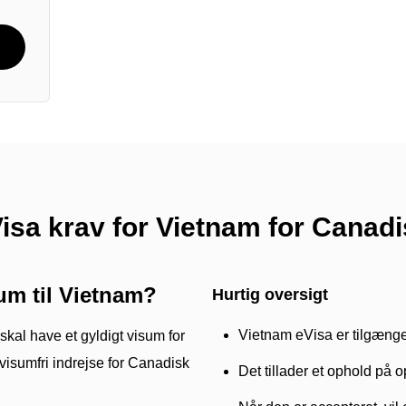
isa krav for Vietnam for Canad
um til Vietnam?
Hurtig oversigt
Vietnam eVisa er tilgængeli
skal have et gyldigt visum for
 visumfri indrejse for Canadisk
Det tillader et ophold på o