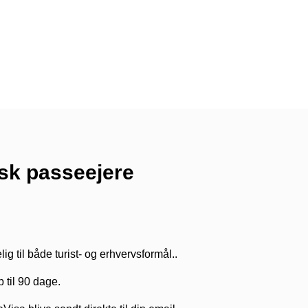
isk passeejere
g til både turist- og erhvervsformål..
p til 90 dage.