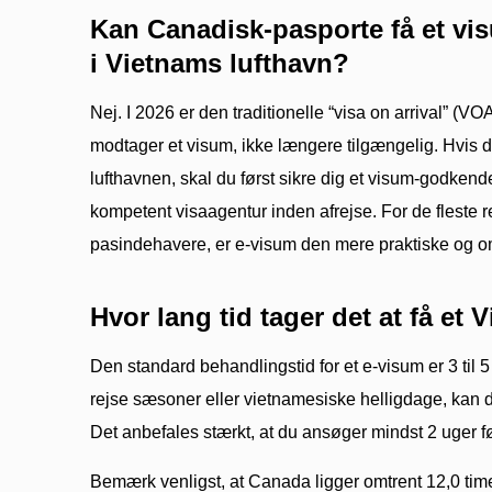
Kan Canadisk-pasporte få et v
i Vietnams lufthavn?
Nej. I 2026 er den traditionelle “visa on arrival” (V
modtager et visum, ikke længere tilgængelig. Hvis du
lufthavnen, skal du først sikre dig et visum-godke
kompetent visaagentur inden afrejse. For de fleste 
pasindehavere, er e-visum den mere praktiske og om
Hvor lang tid tager det at få et
Den standard behandlingstid for et e-visum er 3 til 
rejse sæsoner eller vietnamesiske helligdage, kan d
Det anbefales stærkt, at du ansøger mindst 2 uger fø
Bemærk venligst, at Canada ligger omtrent 12,0 timer