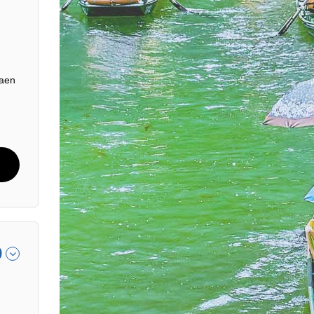
saen
9