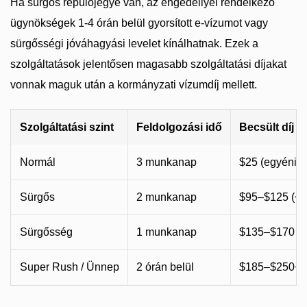
Ha sürgős repülőjegye van, az engedéllyel rendelkező
ügynökségek 1-4 órán belül gyorsított e-vízumot vagy
sürgősségi jóváhagyási levelet kínálhatnak. Ezek a
szolgáltatások jelentősen magasabb szolgáltatási díjakat
vonnak maguk után a kormányzati vízumdíj mellett.
Szolgáltatási szint
Feldolgozási idő
Becsült díj (
Normál
3 munkanap
$25 (egyéni) /
Sürgős
2 munkanap
$95–$125 (~
Sürgősség
1 munkanap
$135–$170 (
Super Rush / Ünnep
2 órán belül
$185–$250+ 