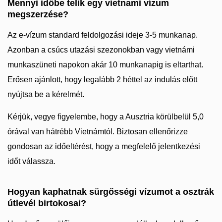
Mennyi időbe telik egy vietnami vízum
megszerzése?
Az e-vízum standard feldolgozási ideje 3-5 munkanap.
Azonban a csúcs utazási szezonokban vagy vietnámi
munkaszüneti napokon akár 10 munkanapig is eltarthat.
Erősen ajánlott, hogy legalább 2 héttel az indulás előtt
nyújtsa be a kérelmét.
Kérjük, vegye figyelembe, hogy a Ausztria körülbelül 5,0
órával van hátrébb Vietnámtól. Biztosan ellenőrizze
gondosan az időeltérést, hogy a megfelelő jelentkezési
időt válassza.
Hogyan kaphatnak sürgősségi vízumot a osztrák
útlevél birtokosai?