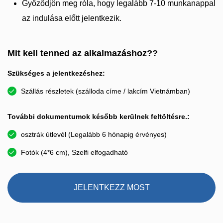
Győződjön meg róla, hogy legalább 7-10 munkanappal
az indulása előtt jelentkezik.
Mit kell tenned az alkalmazáshoz??
Szükséges a jelentkezéshez:
Szállás részletek (szálloda címe / lakcím Vietnámban)
További dokumentumok később kerülnek feltöltésre.:
osztrák útlevél (Legalább 6 hónapig érvényes)
Fotók (4*6 cm), Szelfi elfogadható
JELENTKEZZ MOST