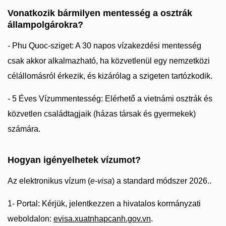
Vonatkozik bármilyen mentesség a osztrák
állampolgárokra?
- Phu Quoc-sziget: A 30 napos vízakezdési mentesség
csak akkor alkalmazható, ha közvetlenül egy nemzetközi
célállomásról érkezik, és kizárólag a szigeten tartózkodik.
- 5 Éves Vízummentesség: Elérhető a vietnámi osztrák és
közvetlen családtagjaik (házas társak és gyermekek)
számára.
Hogyan igényelhetek vízumot?
Az elektronikus vízum (
e-visa
) a standard módszer 2026..
1- Portal: Kérjük, jelentkezzen a hivatalos kormányzati
weboldalon:
evisa.xuatnhapcanh.gov.vn
.