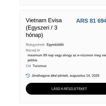
Vietnam Evisa
ARS 81 69
(Egyszeri / 3
hónap)
Bejegyzések
Egyedülálló
Maradj itt
maximum 89 nap vagy ahogy az e-vízumon meg va
jelölve
Cél
Turizmus
Jóváhagyva által péntek, augusztus 14, 2026
LÁSD A RÉSZLETEKET