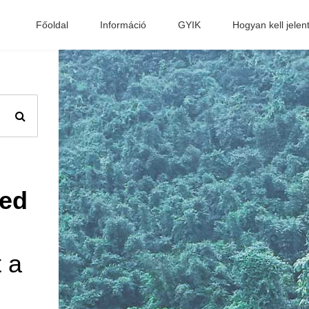
Főoldal
Információ
GYIK
Hogyan kell jelen
ged
t a