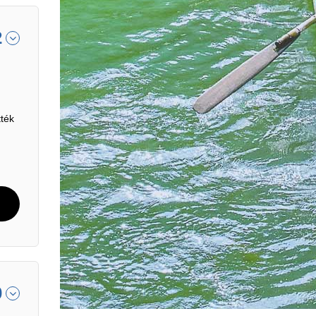
2
ték
0