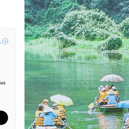
1
ték