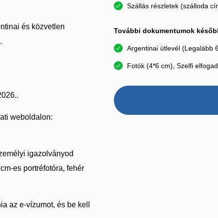
Szállás részletek (szálloda c
ntinai és közvetlen
További dokumentumok később k
.
Argentinai útlevél (Legalább
Fotók (4*6 cm), Szelfi elfoga
2026..
zati weboldalon:
zemélyi igazolványod
 cm-es portréfotóra, fehér
ia az e-vízumot, és be kell