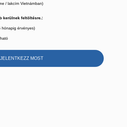
íme / lakcím Vietnámban)
erülnek feltöltésre.:
 6 hónapig érvényes)
dható
JELENTKEZZ MOST