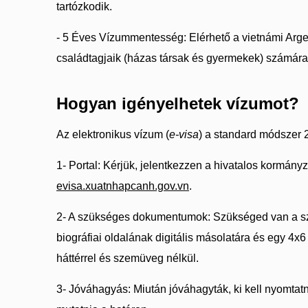
tartózkodik.
- 5 Éves Vízummentesség: Elérhető a vietnámi Arge
családtagjaik (házas társak és gyermekek) számára
Hogyan igényelhetek vízumot?
Az elektronikus vízum (
e-visa
) a standard módszer 
1- Portal: Kérjük, jelentkezzen a hivatalos kormány
evisa.xuatnhapcanh.gov.vn
.
2- A szükséges dokumentumok: Szükséged van a s
biográfiai oldalának digitális másolatára és egy 4x6
háttérrel és szemüveg nélkül.
3- Jóváhagyás: Miután jóváhagyták, ki kell nyomtatn