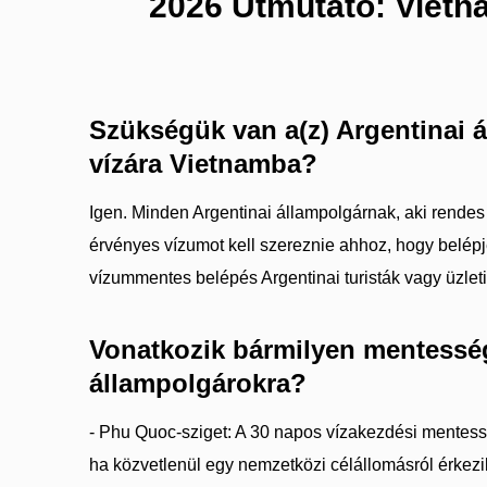
2026 Útmutató: Vietn
Szükségük van a(z) Argentinai 
vízára Vietnamba?
Igen. Minden Argentinai állampolgárnak, aki rendes 
érvényes vízumot kell szereznie ahhoz, hogy belép
vízummentes belépés Argentinai turisták vagy üzlet
Vonatkozik bármilyen mentesség
állampolgárokra?
- Phu Quoc-sziget: A 30 napos vízakezdési mentess
ha közvetlenül egy nemzetközi célállomásról érkezik