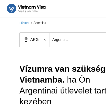
Argentína
Főoldal
Vízumra van szüksé
Vietnamba.
ha Ön
Argentinai útlevelet tar
kezében