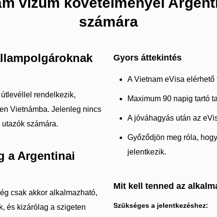
ám vízum követelményei Argentin
számára
állampolgároknak
Gyors áttekintés
A Vietnam eVisa elérhető t
útlevéllel rendelkezik,
Maximum 90 napig tartó t
jen Vietnámba. Jelenleg nincs
A jóváhagyás után az eVis
i utazók számára.
Győződjön meg róla, hogy
jelentkezik.
 a Argentinai
Mit kell tenned az alkal
ég csak akkor alkalmazható,
Szükséges a jelentkezéshez:
, és kizárólag a szigeten