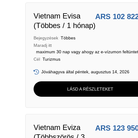
Vietnam Evisa
ARS 102 82
(Többes / 1 hónap)
Bejegyzések
Többes
Maradj itt
maximum 30 nap vagy ahogy az e-vízumon feltüntet
Cél
Turizmus
Jóváhagyva által péntek, augusztus 14, 2026
LÁSD A RÉSZLETEKET
Vietnam Eviza
ARS 123 95
(Többszörös / 3