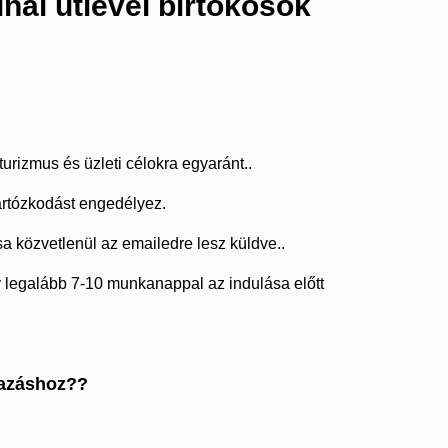
ai útlevél birtokosok
urizmus és üzleti célokra egyaránt..
artózkodást engedélyez.
a közvetlenül az emailedre lesz küldve..
 legalább 7-10 munkanappal az indulása előtt
mazáshoz??