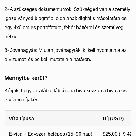
2- A szükséges dokumentumok: Szükséged van a személyi
igazolványod biográfiai oldalának digitális másolatára és
egy 4x6 cm-es portréfotóra, fehér háttérrel és szemüveg
nélkül.
3- Jóváhagyás: Miután jóváhagyták, ki kell nyomtatnia az
e-vízumot, és be kell mutatnia a határon.
Mennyibe kerül?
Kérjük, hogy az alábbi táblázatra hivatkozzon a hivatalos
e-vízum díjakért:
Víza típusa
Díj (USD)
E-visa – Egyszeri belépés (15–90 nap)
$25.00 (~9 42