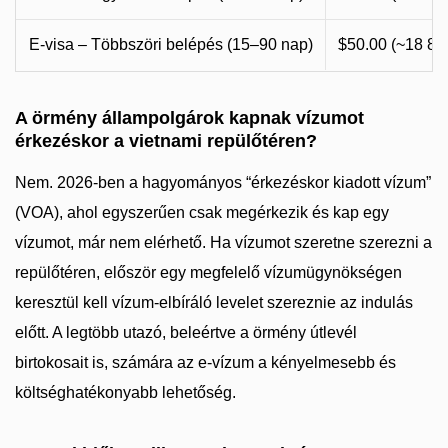
E-visa – Többszöri belépés (15–90 nap)
$50.00 (~18 8
A örmény állampolgárok kapnak vízumot
érkezéskor a vietnami repülőtéren?
Nem. 2026-ben a hagyományos “érkezéskor kiadott vízum”
(VOA), ahol egyszerűen csak megérkezik és kap egy
vízumot, már nem elérhető. Ha vízumot szeretne szerezni a
repülőtéren, először egy megfelelő vízumügynökségen
keresztül kell vízum-elbíráló levelet szereznie az indulás
előtt. A legtöbb utazó, beleértve a örmény útlevél
birtokosait is, számára az e-vízum a kényelmesebb és
költséghatékonyabb lehetőség.