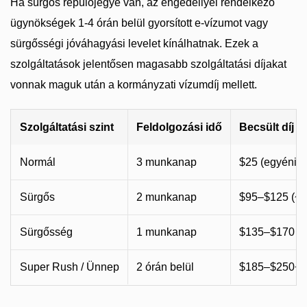
Ha sürgős repülőjegye van, az engedéllyel rendelkező
ügynökségek 1-4 órán belül gyorsított e-vízumot vagy
sürgősségi jóváhagyási levelet kínálhatnak. Ezek a
szolgáltatások jelentősen magasabb szolgáltatási díjakat
vonnak maguk után a kormányzati vízumdíj mellett.
Szolgáltatási szint
Feldolgozási idő
Becsült díj (
Normál
3 munkanap
$25 (egyéni) /
Sürgős
2 munkanap
$95–$125 (~
Sürgősség
1 munkanap
$135–$170 (
Super Rush / Ünnep
2 órán belül
$185–$250+ 