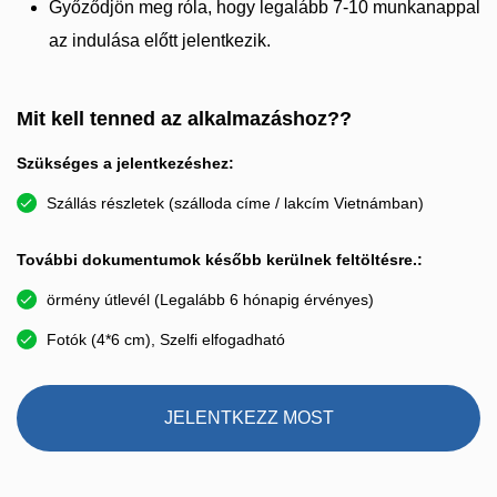
Győződjön meg róla, hogy legalább 7-10 munkanappal
az indulása előtt jelentkezik.
Mit kell tenned az alkalmazáshoz??
Szükséges a jelentkezéshez:
Szállás részletek (szálloda címe / lakcím Vietnámban)
További dokumentumok később kerülnek feltöltésre.:
örmény útlevél (Legalább 6 hónapig érvényes)
Fotók (4*6 cm), Szelfi elfogadható
JELENTKEZZ MOST