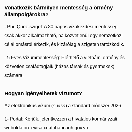
Vonatkozik bármilyen mentesség a örmény
állampolgárokra?
- Phu Quoc-sziget: A 30 napos vízakezdési mentesség
csak akkor alkalmazható, ha közvetlenül egy nemzetközi
célállomásról érkezik, és kizárólag a szigeten tartózkodik.
- 5 Éves Vízummentesség: Elérhető a vietnámi örmény és
közvetlen családtagjaik (házas társak és gyermekek)
számára.
Hogyan igényelhetek vízumot?
Az elektronikus vízum (
e-visa
) a standard módszer 2026..
1- Portal: Kérjük, jelentkezzen a hivatalos kormányzati
weboldalon:
evisa.xuatnhapcanh.gov.vn
.