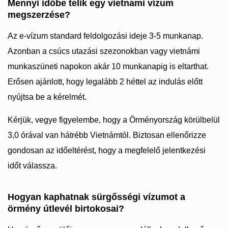
Mennyi időbe telik egy vietnami vízum
megszerzése?
Az e-vízum standard feldolgozási ideje 3-5 munkanap.
Azonban a csúcs utazási szezonokban vagy vietnámi
munkaszüneti napokon akár 10 munkanapig is eltarthat.
Erősen ajánlott, hogy legalább 2 héttel az indulás előtt
nyújtsa be a kérelmét.
Kérjük, vegye figyelembe, hogy a Örményország körülbelül
3,0 órával van hátrébb Vietnámtól. Biztosan ellenőrizze
gondosan az időeltérést, hogy a megfelelő jelentkezési
időt válassza.
Hogyan kaphatnak sürgősségi vízumot a
örmény útlevél birtokosai?