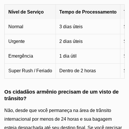
Nível de Serviço
Tempo de Processamento
Ta
Normal
3 dias úteis
$2
Urgente
2 dias úteis
$9
Emergência
1 dia útil
$1
Super Rush / Feriado
Dentro de 2 horas
$1
Os cidadãos armênio precisam de um visto de
trânsito?
Não, desde que você permaneça na área de trânsito
internacional por menos de 24 horas e sua bagagem
esteja despachada até seu destino final. Se você precisar